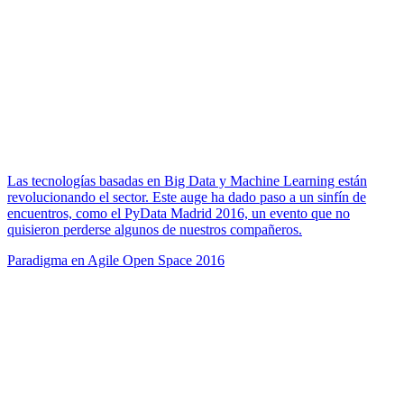
Las tecnologías basadas en Big Data y Machine Learning están
revolucionando el sector. Este auge ha dado paso a un sinfín de
encuentros, como el PyData Madrid 2016, un evento que no
quisieron perderse algunos de nuestros compañeros.
Paradigma en Agile Open Space 2016