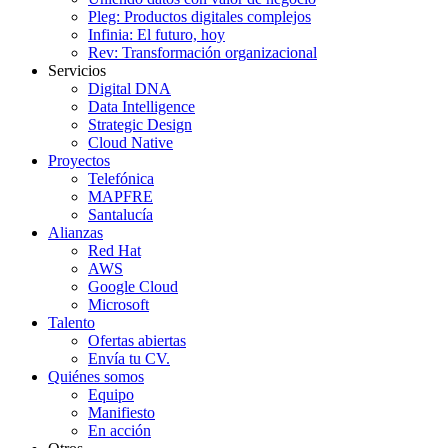
Pleg: Productos digitales complejos
Infinia: El futuro, hoy
Rev: Transformación organizacional
Servicios
Digital DNA
Data Intelligence
Strategic Design
Cloud Native
Proyectos
Telefónica
MAPFRE
Santalucía
Alianzas
Red Hat
AWS
Google Cloud
Microsoft
Talento
Ofertas abiertas
Envía tu CV.
Quiénes somos
Equipo
Manifiesto
En acción