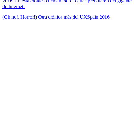
2016. En esta crónica cuentan todo lo que aprendieron del gigante
de Internet.
(Oh no!, Horror!) Otra crónica más del UXSpain 2016