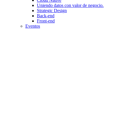
Cloud Native
Uniendo datos con valor de negocio.
Strategic Design
Back-end
Front-end
Eventos