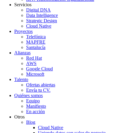
Servicios
Digital DNA
Data Intelligence
Strategic Design
Cloud Native
Proyectos
Telefónica
MAPFRE
Santalucía
Alianzas
Red Hat
AWS
Google Cloud
Microsoft
Talento
Ofertas abiertas
Envía tu CV.
Quiénes somos
Equipo
Manifiesto
En acción
Otros
Blog
Cloud Native
Uniendo datos con valor de negocio.