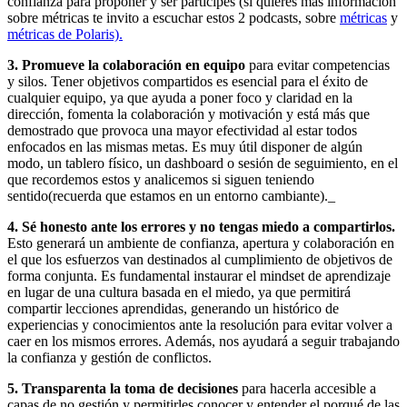
confianza para proponer y ser partícipes (si quieres más información
sobre métricas te invito a escuchar estos 2 podcasts, sobre
métricas
y
métricas de Polaris).
3. Promueve la colaboración en equipo
para evitar competencias
y silos. Tener objetivos compartidos es esencial para el éxito de
cualquier equipo, ya que ayuda a poner foco y claridad en la
dirección, fomenta la colaboración y motivación y está más que
demostrado que provoca una mayor efectividad al estar todos
enfocados en las mismas metas. Es muy útil disponer de algún
modo, un tablero físico, un dashboard o sesión de seguimiento, en el
que recordemos estos y analicemos si siguen teniendo
sentido(recuerda que estamos en un entorno cambiante)._
4. Sé honesto ante los errores y no tengas miedo a compartirlos.
Esto generará un ambiente de confianza, apertura y colaboración en
el que los esfuerzos van destinados al cumplimiento de objetivos de
forma conjunta. Es fundamental instaurar el mindset de aprendizaje
en lugar de una cultura basada en el miedo, ya que permitirá
compartir lecciones aprendidas, generando un histórico de
experiencias y conocimientos ante la resolución para evitar volver a
caer en los mismos errores. Además, nos ayudará a seguir trabajando
la confianza y gestión de conflictos.
5. Transparenta la toma de decisiones
para hacerla accesible a
capas de no gestión y permitirles conocer y entender el porqué de las