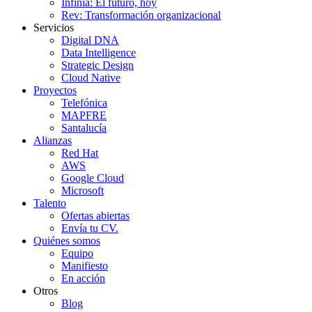
Infinia: El futuro, hoy
Rev: Transformación organizacional
Servicios
Digital DNA
Data Intelligence
Strategic Design
Cloud Native
Proyectos
Telefónica
MAPFRE
Santalucía
Alianzas
Red Hat
AWS
Google Cloud
Microsoft
Talento
Ofertas abiertas
Envía tu CV.
Quiénes somos
Equipo
Manifiesto
En acción
Otros
Blog