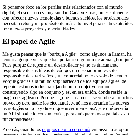
Si ponemos foco en los perfiles más relacionados con el mundo
digital, el escenario es muy similar. Cada vez más, no es suficiente
con ofrecer nuevas tecnologías y buenos sueldos, los profesionales
necesitan retos y un propósito de más alto nivel para sentirse atraídos
por nuevos proyectos y oportunidades.
El papel de Agile
Me gusta pensar que la “burbuja Agile”, como algunos la llaman, ha
tenido algo que ver y que ha aportado su granito de arena. ¿Por qué?
Pues porque de repente un desarrollador ya no es únicamente
responsable de sus líneas de código, un diseñador no es solo
responsable de sus diseños y un comercial no lo es solo de vender.
Porque gracias a la multidisciplinariedad de los equipos ágiles, de
repente, estamos todos trabajando por un objetivo común,
construyendo algo en conjunto y es, en esa unión, donde reside la
magia del agilismo. Porque… ¿qué haríamos si se vendieran muchos
proyectos pero nadie los ejecutara?, ¿qué nos aportarían las nuevas
tecnologías si no hay dinero que invertir en ellas?, ¿de qué serviría
un API si nadie lo consumiera?, ¿para qué querríamos pantallas sin
funcionalidades?
Además, cuando los
equipos de una compañía
empiezan a adoptar
marcos de trabajo ágiles, y estamos hablando de una adopción real,