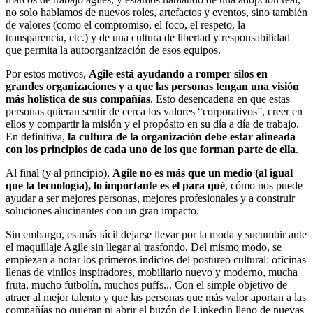
no solo hablamos de nuevos roles, artefactos y eventos, sino también
de valores (como el compromiso, el foco, el respeto, la
transparencia, etc.) y de una cultura de libertad y responsabilidad
que permita la autoorganización de esos equipos.
Por estos motivos,
Agile está ayudando a romper silos en
grandes organizaciones y a que las personas tengan una visión
más holística de sus compañías
. Esto desencadena en que estas
personas quieran sentir de cerca los valores “corporativos”, creer en
ellos y compartir la misión y el propósito en su día a día de trabajo.
En definitiva,
la cultura de la organización debe estar alineada
con los principios de cada uno de los que forman parte de ella
.
Al final (y al principio),
Agile no es más que un medio (al igual
que la tecnología), lo importante es el para qué
, cómo nos puede
ayudar a ser mejores personas, mejores profesionales y a construir
soluciones alucinantes con un gran impacto.
Sin embargo, es más fácil dejarse llevar por la moda y sucumbir ante
el maquillaje Agile sin llegar al trasfondo. Del mismo modo, se
empiezan a notar los primeros indicios del postureo cultural: oficinas
llenas de vinilos inspiradores, mobiliario nuevo y moderno, mucha
fruta, mucho futbolín, muchos puffs... Con el simple objetivo de
atraer al mejor talento y que las personas que más valor aportan a las
compañías no quieran ni abrir el buzón de Linkedin lleno de nuevas