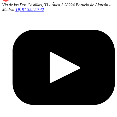
Vía de las Dos Castillas, 33 - Ática 2
28224 Pozuelo de Alarcón -
Madrid
Tlf. 91 352 59 42