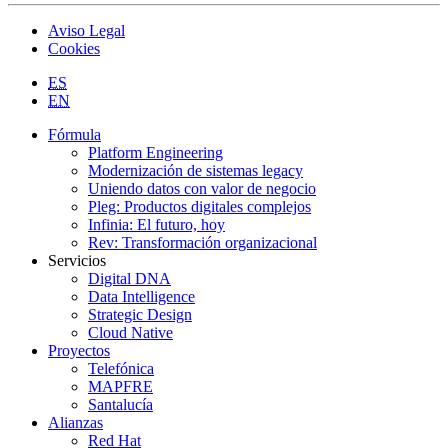
Aviso Legal
Cookies
ES
EN
Fórmula
Platform Engineering
Modernización de sistemas legacy
Uniendo datos con valor de negocio
Pleg: Productos digitales complejos
Infinia: El futuro, hoy
Rev: Transformación organizacional
Servicios
Digital DNA
Data Intelligence
Strategic Design
Cloud Native
Proyectos
Telefónica
MAPFRE
Santalucía
Alianzas
Red Hat