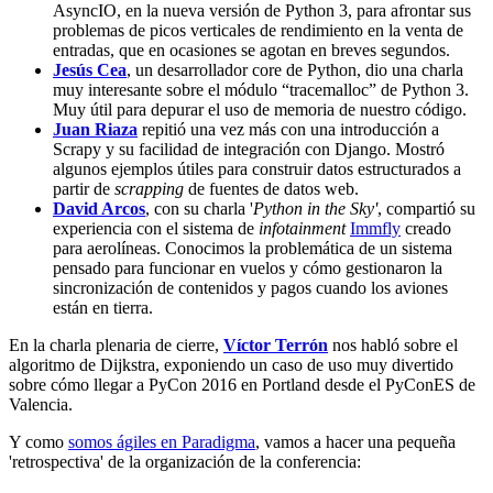
AsyncIO, en la nueva versión de Python 3, para afrontar sus
problemas de picos verticales de rendimiento en la venta de
entradas, que en ocasiones se agotan en breves segundos.
Jesús Cea
, un desarrollador core de Python, dio una charla
muy interesante sobre el módulo “tracemalloc” de Python 3.
Muy útil para depurar el uso de memoria de nuestro código.
Juan Riaza
repitió una vez más con una introducción a
Scrapy y su facilidad de integración con Django. Mostró
algunos ejemplos útiles para construir datos estructurados a
partir de
scrapping
de fuentes de datos web.
David Arcos
, con su charla '
Python in the Sky'
, compartió su
experiencia con el sistema de
infotainment
Immfly
creado
para aerolíneas. Conocimos la problemática de un sistema
pensado para funcionar en vuelos y cómo gestionaron la
sincronización de contenidos y pagos cuando los aviones
están en tierra.
En la charla plenaria de cierre,
Víctor Terrón
nos habló sobre el
algoritmo de Dijkstra, exponiendo un caso de uso muy divertido
sobre cómo llegar a PyCon 2016 en Portland desde el PyConES de
Valencia.
Y como
somos ágiles en Paradigma
, vamos a hacer una pequeña
'retrospectiva' de la organización de la conferencia: