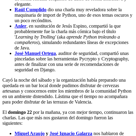
elegante.
Raúl Cumplido
dio una charla muy reveladora sobre la
maquinaria de import de Python, uno de esos temas oscuros y
un poco recónditos.
Anler
, en sustitución de Jesús Espino, compartió la que
probablemente fue la charla más cómica bajo el título
'
Learning by Trolling'
(aka
aprende Python troleando a
compañeros
), simulando redundantes líneas de excepciones
de Java.
José Manuel Ortega
, auditor de seguridad, compartió unas
pinceladas sobre las herramientas Pycrypto y Cryptography,
antes de finalizar con una serie de recomendaciones de
seguridad en Django.
Cayó la noche del sábado y la organización había preparado una
quedada en un bar local donde pudimos disfrutar de cervezas
artesanas y conocernos entre los miembros de la comunidad Python
en un ambiente distendido. Lástima que el tiempo no acompañara
para poder disfrutar de las terrazas de Valencia.
El
domingo 22
por la mañana, ya con mejor tiempo, continuaron las
charlas. Las que más nos gustaron del domingo fueron las
siguientes:
Miguel Araujo
y
José Ignacio Galarza
nos hablaron de