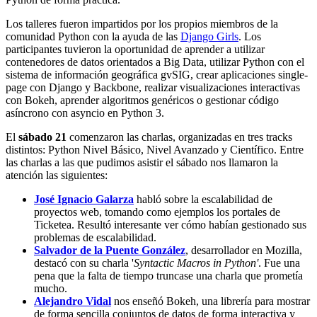
Los talleres fueron impartidos por los propios miembros de la
comunidad Python con la ayuda de las
Django Girls
. Los
participantes tuvieron la oportunidad de aprender a utilizar
contenedores de datos orientados a Big Data, utilizar Python con el
sistema de información geográfica gvSIG, crear aplicaciones single-
page con Django y Backbone, realizar visualizaciones interactivas
con Bokeh, aprender algoritmos genéricos o gestionar código
asíncrono con asyncio en Python 3.
El
sábado 21
comenzaron las charlas, organizadas en tres tracks
distintos: Python Nivel Básico, Nivel Avanzado y Científico. Entre
las charlas a las que pudimos asistir el sábado nos llamaron la
atención las siguientes:
José Ignacio Galarza
habló sobre la escalabilidad de
proyectos web, tomando como ejemplos los portales de
Ticketea. Resultó interesante ver cómo habían gestionado sus
problemas de escalabilidad.
Salvador de la Puente González
, desarrollador en Mozilla,
destacó con su charla '
Syntactic Macros in Python'
. Fue una
pena que la falta de tiempo truncase una charla que prometía
mucho.
Alejandro Vidal
nos enseñó Bokeh, una librería para mostrar
de forma sencilla conjuntos de datos de forma interactiva y