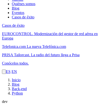
Quiénes somos
Blog
Eventos
Casos de éxito
Casos de éxito
EUROCONTROL.
Modernización del gestor de red aérea en
Europa
Telefonica.com
La nueva Telefónica.com
PRISA Tailorcast.
La radio del futuro llega a Prisa
Conócelos todos.
ES
EN
Inicio
Blog
Back-end
Python
dev