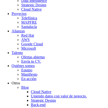
Data Intelligence
Strategic Design
Cloud Native
Proyectos
Telefónica
MAPFRE
Santalucía
Alianzas
Red Hat
AWS
Google Cloud
Microsoft
Talento
Ofertas abiertas
Envía tu CV.
Quiénes somos
Equipo
Manifiesto
En acción
Otros
Blog
Cloud Native
Uniendo datos con valor de negocio.
Strategic Design
Back-end