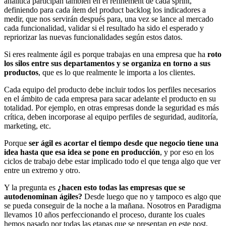
analítica participan también en el refinement de cada sprint,
definiendo para cada ítem del product backlog los indicadores a
medir, que nos servirán después para, una vez se lance al mercado
cada funcionalidad, validar si el resultado ha sido el esperado y
repriorizar las nuevas funcionalidades según estos datos.
Si eres realmente ágil es porque trabajas en una empresa que ha
roto
los silos entre sus departamentos y se organiza en torno a sus
productos
, que es lo que realmente le importa a los clientes.
Cada equipo del producto debe incluir todos los perfiles necesarios
en el ámbito de cada empresa para sacar adelante el producto en su
totalidad. Por ejemplo, en otras empresas donde la seguridad es más
crítica, deben incorporase al equipo perfiles de seguridad, auditoría,
marketing, etc.
Porque
ser ágil es acortar el tiempo desde que negocio tiene una
idea hasta que esa idea se pone en producción
, y por eso en los
ciclos de trabajo debe estar implicado todo el que tenga algo que ver
entre un extremo y otro.
Y la pregunta es
¿hacen esto todas las empresas que se
autodenominan ágiles?
Desde luego que no y tampoco es algo que
se pueda conseguir de la noche a la mañana. Nosotros en Paradigma
llevamos 10 años perfeccionando el proceso, durante los cuales
hemos pasado por todas las etapas que se presentan en este post,