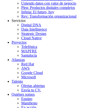
Uniendo datos con valor de negocio
Pleg: Productos digitales complejos
Infinia: El futuro, hoy
Rev: Transformación organizacional
Servicios
Digital DNA
Data Intelligence
Strategic Design
Cloud Native
Proyectos
Telefónica
MAPFRE
Santalucía
Alianzas
Red Hat
AWS
Google Cloud
Microsoft
Talento
Ofertas abiertas
Envía tu CV.
Quiénes somos
Equipo
Manifiesto
En acción