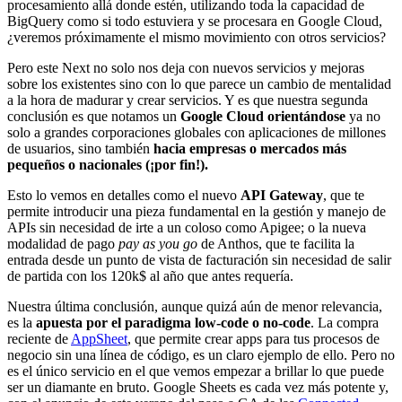
procesamiento allá donde estén, utilizando toda la capacidad de
BigQuery como si todo estuviera y se procesara en Google Cloud,
¿veremos próximamente el mismo movimiento con otros servicios?
Pero este Next no solo nos deja con nuevos servicios y mejoras
sobre los existentes sino con lo que parece un cambio de mentalidad
a la hora de madurar y crear servicios. Y es que nuestra segunda
conclusión es que notamos un
Google Cloud
orientándose
ya no
solo a grandes corporaciones globales con aplicaciones de millones
de usuarios, sino también
hacia empresas o mercados más
pequeños o nacionales (¡por fin!).
Esto lo vemos en detalles como el nuevo
API Gateway
, que te
permite introducir una pieza fundamental en la gestión y manejo de
APIs sin necesidad de irte a un coloso como Apigee; o la nueva
modalidad de pago
pay as you go
de Anthos, que te facilita la
entrada desde un punto de vista de facturación sin necesidad de salir
de partida con los 120k$ al año que antes requería.
Nuestra última conclusión, aunque quizá aún de menor relevancia,
es la
apuesta por el paradigma low-code o no-code
. La compra
reciente de
AppSheet
, que permite crear apps para tus procesos de
negocio sin una línea de código, es un claro ejemplo de ello. Pero no
es el único servicio en el que vemos empezar a brillar lo que puede
ser un diamante en bruto. Google Sheets es cada vez más potente y,