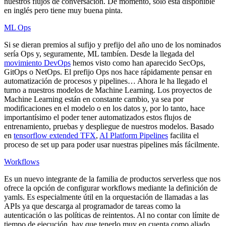
nuestros flujos de conversación. De momento, solo está disponible
en inglés pero tiene muy buena pinta.
ML Ops
Si se dieran premios al sufijo y prefijo del año uno de los nominados
sería Ops y, seguramente, ML tambíen. Desde la llegada del
movimiento DevOps
hemos visto como han aparecido SecOps,
GitOps o NetOps. El prefijo Ops nos hace rápidamente pensar en
automatización de procesos y pipelines… Ahora le ha llegado el
turno a nuestros modelos de Machine Learning. Los proyectos de
Machine Learning están en constante cambio, ya sea por
modificaciones en el modelo o en los datos y, por lo tanto, hace
importantísimo el poder tener automatizados estos flujos de
entrenamiento, pruebas y despliegue de nuestros modelos. Basado
en
tensorflow extended TFX
,
AI Platform Pipelines
facilita el
proceso de set up para poder usar nuestras pipelines más fácilmente.
Workflows
Es un nuevo integrante de la familia de productos serverless que nos
ofrece la opción de configurar workflows mediante la definición de
yamls. Es especialmente útil en la orquestación de llamadas a las
APIs ya que descarga al programador de tareas como la
autenticación o las políticas de reintentos. Al no contar con límite de
tiempo de ejecución, hay que tenerlo muy en cuenta como aliado