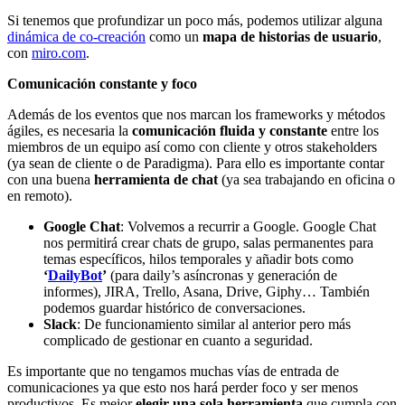
Si tenemos que profundizar un poco más, podemos utilizar alguna
dinámica de co-creación
como un
mapa de historias de usuario
,
con
miro.com
.
Comunicación constante y foco
Además de los eventos que nos marcan los frameworks y métodos
ágiles, es necesaria la
comunicación fluida y constante
entre los
miembros de un equipo así como con cliente y otros stakeholders
(ya sean de cliente o de Paradigma). Para ello es importante contar
con una buena
herramienta de chat
(ya sea trabajando en oficina o
en remoto).
Google Chat
: Volvemos a recurrir a Google. Google Chat
nos permitirá crear chats de grupo, salas permanentes para
temas específicos, hilos temporales y añadir bots como
‘
DailyBot
’
(para daily’s asíncronas y generación de
informes), JIRA, Trello, Asana, Drive, Giphy… También
podemos guardar histórico de conversaciones.
Slack
: De funcionamiento similar al anterior pero más
complicado de gestionar en cuanto a seguridad.
Es importante que no tengamos muchas vías de entrada de
comunicaciones ya que esto nos hará perder foco y ser menos
productivos. Es mejor
elegir una sola herramienta
que cumpla con