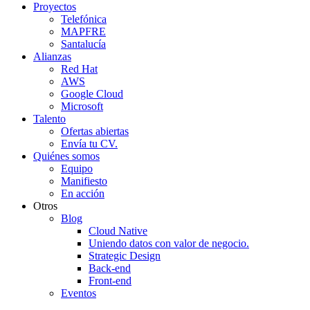
Proyectos
Telefónica
MAPFRE
Santalucía
Alianzas
Red Hat
AWS
Google Cloud
Microsoft
Talento
Ofertas abiertas
Envía tu CV.
Quiénes somos
Equipo
Manifiesto
En acción
Otros
Blog
Cloud Native
Uniendo datos con valor de negocio.
Strategic Design
Back-end
Front-end
Eventos