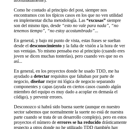
afortunadamente).
Como he contado al principio del post, siempre nos
encontramos con los típicos casos en los que no ven utilidad
en implementar dicha metodología. Las
“excusas”
siempre
son del mismo tipo, desde
“esto no vale para nada”
,
“no
tenemos tiempo”
,
“no estoy acostumbrado”
...
En general, y bajo mi punto de vista, estas frases se sueltan
desde el
desconocimiento
y la falta de visión a la hora de ver
sus ventajas. Yo mismo pensaba eso al principio (cuando eres
joven se dicen muchas tonterías), pero cuando ves que no es
así...
En general, en los proyectos donde he usado TDD, me ha
ayudado a
detectar
requisitos que faltaban por parte de
negocio,
diseñar
mejor mi lógica de negocio separando
componentes y capas (ayuda en ciertos casos cuando algún
miembro del equipo es muy dado a acoplar en demasía el
código), y prevenir errores.
Desconozco si habrá sido buena suerte (aunque en nuestro
sector sabemos que normalmente la suerte no está de nuestra
parte cuando se trata de un desarrollo complejo), pero en estos
proyectos el número de
errores se ha reducido
drásticamente
respecto a otros donde no he utilizado TDD (también hay