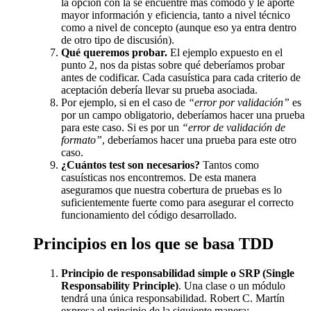
la opción con la se encuentre más cómodo y le aporte
mayor información y eficiencia, tanto a nivel técnico
como a nivel de concepto (aunque eso ya entra dentro
de otro tipo de discusión).
Qué queremos probar.
El ejemplo expuesto en el
punto 2, nos da pistas sobre qué deberíamos probar
antes de codificar. Cada casuística para cada criterio de
aceptación debería llevar su prueba asociada.
Por ejemplo, si en el caso de
“error por validación”
es
por un campo obligatorio, deberíamos hacer una prueba
para este caso. Si es por un
“error de validación de
formato”
, deberíamos hacer una prueba para este otro
caso.
¿Cuántos test son necesarios?
Tantos como
casuísticas nos encontremos. De esta manera
aseguramos que nuestra cobertura de pruebas es lo
suficientemente fuerte como para asegurar el correcto
funcionamiento del código desarrollado.
Principios en los que se basa TDD
Principio de responsabilidad simple o SRP (Single
Responsability Principle)
. Una clase o un módulo
tendrá una única responsabilidad. Robert C. Martín
expresa el principio de la siguiente manera: