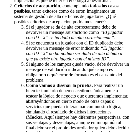
implicaciones puede tener en el código a desarrollar.
Criterios de aceptación
, contemplando
todos los casos
posibles
, tanto exitosos como de error. Imaginemos un
sistema de gestión de alta de fichas de jugadores. ¿Qué
posibles criterios de aceptación podríamos tener?:
Si el jugador se da de alta correctamente debe de
devolver un mensaje satisfactorio como
“El jugador
con ID “X” se ha dado de alta correctamente”
.
Si se encuentra un jugador con el ID duplicado debe
devolver un mensaje de error indicando
“El jugador
con ID “X" no ha podido ser dado de alta debido a
que ya existe otro jugador con el mismo ID”
.
Si alguno de los campos queda vacío, debe devolver un
mensaje de validación indicando qué campo es
obligatorio o qué error de formato es el causante del
problema.
Cómo vamos a diseñar la prueba.
Para realizar un
buen test unitario debemos ceñirnos únicamente a
testear la lógica de negocio que queremos implementar,
abstrayéndonos en cierto modo de otras capas o
servicios que puedan interactuar con nuestra lógica,
simulando el resultado de dichas interacciones
(
Mocks
). Aquí siempre hay diferentes perspectivas, con
sus ventajas y desventajas, aunque en mi opinión al
final debe ser el propio desarrollador quien debe decidir