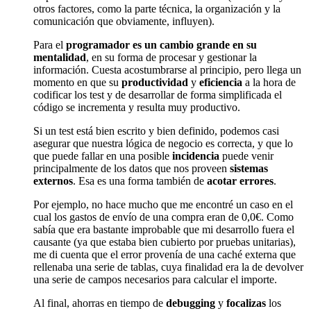
otros factores, como la parte técnica, la organización y la
comunicación que obviamente, influyen).
Para el
programador es un cambio grande en su
mentalidad
, en su forma de procesar y gestionar la
información. Cuesta acostumbrarse al principio, pero llega un
momento en que su
productividad
y
eficiencia
a la hora de
codificar los test y de desarrollar de forma simplificada el
código se incrementa y resulta muy productivo.
Si un test está bien escrito y bien definido, podemos casi
asegurar que nuestra lógica de negocio es correcta, y que lo
que puede fallar en una posible
incidencia
puede venir
principalmente de los datos que nos proveen
sistemas
externos
. Esa es una forma también de
acotar errores
.
Por ejemplo, no hace mucho que me encontré un caso en el
cual los gastos de envío de una compra eran de 0,0€. Como
sabía que era bastante improbable que mi desarrollo fuera el
causante (ya que estaba bien cubierto por pruebas unitarias),
me di cuenta que el error provenía de una caché externa que
rellenaba una serie de tablas, cuya finalidad era la de devolver
una serie de campos necesarios para calcular el importe.
Al final, ahorras en tiempo de
debugging
y
focalizas
los