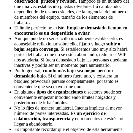
observación, prueba y revisión.
Tampoco es un número del
que una vez establecido puedas olvidarte. Irá cambiando,
dependiendo de tus necesidades, de la urgencia, del número
de miembros del equipo, tamaño de los elementos de
trabajo…
El límite perfecto no existe.
Emplear demasiado tiempo en
encontrarlo es un desperdicio a evitar.
Aunque puede no ser sencillo inicialmente establecerlo, es
aconsejable reflexionar sobre ello, fijarlo y luego
subir o
bajar según convenga.
Si establecemos uno muy alto habrá
partes del trabajo que no se estén abordando, reducir el WIP
nos ayudaría. Si fuera demasiado bajo las personas quedarán
inactivas y podría ser un momento para aumentarlo.
Por lo general,
cuanto más bajo sea mejor pero no
demasiado bajo.
Si el número fuera uno, y existiera un
bloqueo provocaría pararse completamente, por tanto es
conveniente que sea mayor que uno.
En algunos
tipos de organizaciones
o sectores puede ser
conveniente empezar introduciendo límites holgados y
posteriormente ir bajándolos.
No lo fijes de manera unilateral. Intenta implicar al mayor
número de partes interesadas.
Es un ejercicio de
colaboración, transparencia
y en momentos de estrés no
llegar a abandonarlo.
Es importante recordar que el objetivo de esta herramienta