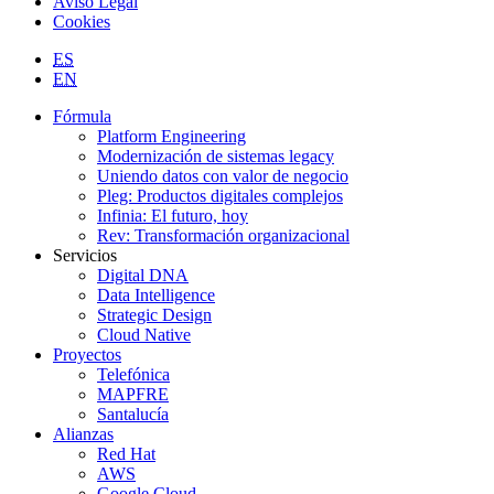
Aviso Legal
Cookies
ES
EN
Fórmula
Platform Engineering
Modernización de sistemas legacy
Uniendo datos con valor de negocio
Pleg: Productos digitales complejos
Infinia: El futuro, hoy
Rev: Transformación organizacional
Servicios
Digital DNA
Data Intelligence
Strategic Design
Cloud Native
Proyectos
Telefónica
MAPFRE
Santalucía
Alianzas
Red Hat
AWS
Google Cloud