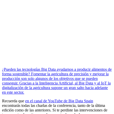
¿Pueden las tecnologías Big Data ayudarnos a producir alimentos de
forma sostenible? Fomentar la agricultura de precisión y mejorar la
producción son solo algunos de los objetivos que se pueden
conseguir. Gracias a la Inteligencia Artificial, al Big Data y al IoT la
digitalización de la agricultura supone un gran salto hacia adelante
en este sector.
Recuerda que
en el canal de YouTube de Big Data Spain
encontrarás todas las charlas de la conferencia, tanto de la última
edición como de las anteriores. Si te perdiste las intervenciones de