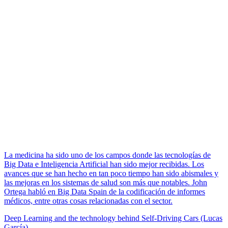
La medicina ha sido uno de los campos donde las tecnologías de
Big Data e Inteligencia Artificial han sido mejor recibidas. Los
avances que se han hecho en tan poco tiempo han sido abismales y
las mejoras en los sistemas de salud son más que notables. John
Ortega habló en Big Data Spain de la codificación de informes
médicos, entre otras cosas relacionadas con el sector.
Deep Learning and the technology behind Self-Driving Cars (Lucas
García)