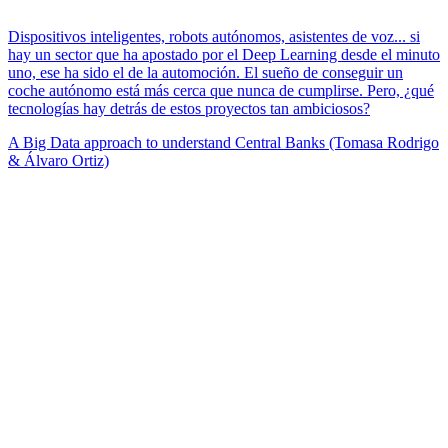
Dispositivos inteligentes, robots autónomos, asistentes de voz... si
hay un sector que ha apostado por el Deep Learning desde el minuto
uno, ese ha sido el de la automoción. El sueño de conseguir un
coche autónomo está más cerca que nunca de cumplirse. Pero, ¿qué
tecnologías hay detrás de estos proyectos tan ambiciosos?
A Big Data approach to understand Central Banks (Tomasa Rodrigo
& Álvaro Ortiz)