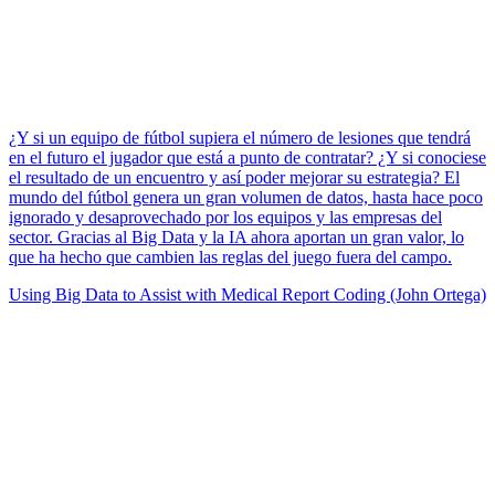
¿Y si un equipo de fútbol supiera el número de lesiones que tendrá
en el futuro el jugador que está a punto de contratar? ¿Y si conociese
el resultado de un encuentro y así poder mejorar su estrategia? El
mundo del fútbol genera un gran volumen de datos, hasta hace poco
ignorado y desaprovechado por los equipos y las empresas del
sector. Gracias al Big Data y la IA ahora aportan un gran valor, lo
que ha hecho que cambien las reglas del juego fuera del campo.
Using Big Data to Assist with Medical Report Coding (John Ortega)