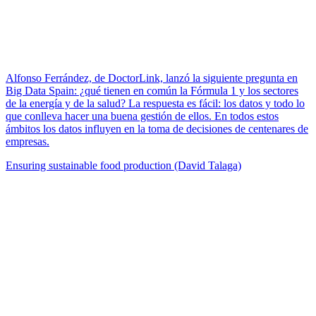
Alfonso Ferrández, de DoctorLink, lanzó la siguiente pregunta en
Big Data Spain: ¿qué tienen en común la Fórmula 1 y los sectores
de la energía y de la salud? La respuesta es fácil: los datos y todo lo
que conlleva hacer una buena gestión de ellos. En todos estos
ámbitos los datos influyen en la toma de decisiones de centenares de
empresas.
Ensuring sustainable food production (David Talaga)