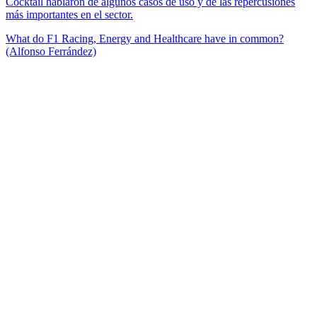
Cocktail hablaron de algunos casos de uso y de las repercusiones
más importantes en el sector.
What do F1 Racing, Energy and Healthcare have in common?
(Alfonso Ferrández)