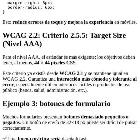
  margin-right: 8px;

  border-radius: 6px;

Esto
reduce errores de toque y mejora la experiencia
en móviles.
WCAG 2.2: Criterio 2.5.5: Target Size
(Nivel AAA)
Para el nivel AAA, el estándar es más exigente: los objetivos deben
tener, al menos,
44 × 44 píxeles CSS
.
Este criterio ya existía desde
WCAG 2.1
y se mantiene igual en
WCAG 2.2. Garantiza una
interacción más cómoda y tolerante al
error
, especialmente útil en interfaces táctiles o productos de uso
público (banca, salud, administración, etc.).
Ejemplo 3: botones de formulario
Muchos formularios presentan
botones demasiado pequeños o
pegados
. Un botón de envío de 32×18 px puede ser difícil de pulsar
correctamente.
✅ Una
buena práctica sería
diseñarlo así: