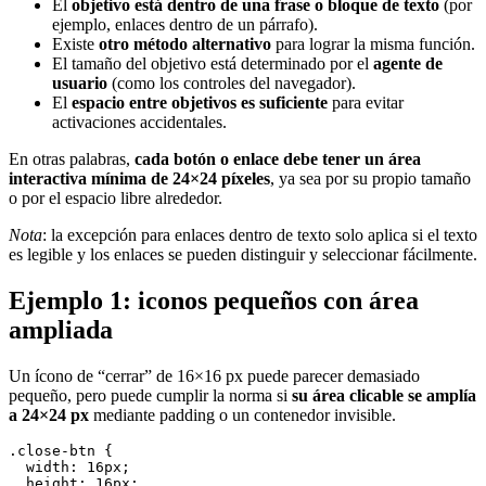
El
objetivo está dentro de una frase o bloque de texto
(por
ejemplo, enlaces dentro de un párrafo).
Existe
otro método alternativo
para lograr la misma función.
El tamaño del objetivo está determinado por el
agente de
usuario
(como los controles del navegador).
El
espacio entre objetivos es suficiente
para evitar
activaciones accidentales.
En otras palabras,
cada botón o enlace debe tener un área
interactiva mínima de 24×24 píxeles
, ya sea por su propio tamaño
o por el espacio libre alrededor.
Nota
: la excepción para enlaces dentro de texto solo aplica si el texto
es legible y los enlaces se pueden distinguir y seleccionar fácilmente.
Ejemplo 1: iconos pequeños con área
ampliada
Un ícono de “cerrar” de 16×16 px puede parecer demasiado
pequeño, pero puede cumplir la norma si
su área clicable se amplía
a 24×24 px
mediante padding o un contenedor invisible.
.close-btn {

  width: 16px;

  height: 16px;
