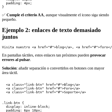
  padding: 4px;

✅
Cumple el criterio AA
, aunque visualmente el icono siga siendo
pequeño.
Ejemplo 2: enlaces de texto demasiado
juntos
En pantallas táctiles, estos enlaces tan próximos pueden
provocar
errores al pulsar
.
Solución
: añadir separación o convertirlos en botones con mayor
área táctil.
  <a class="link-btn" href="#">Blog</a>

  <a class="link-btn" href="#">Foro</a>

  <a class="link-btn" href="#">Soporte</a>

.link-btn {

  display: inline-block;

  padding: 6px 10px;
