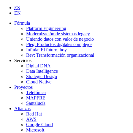
ES
EN
Fórmula
Platform Engineering
Modernización de sistemas legacy
Uniendo datos con valor de negocio
Pleg: Productos digitales complejos
Infinia: El futuro, hoy
Rev: Transformación organizacional
Servicios
Digital DNA
Data Intelligence
Strategic Design
Cloud Native
Proyectos
Telefónica
MAPFRE
Santalucía
Alianzas
Red Hat
AWS
Google Cloud
Microsoft