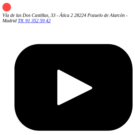
Vía de las Dos Castillas, 33 - Ática 2
28224 Pozuelo de Alarcón -
Madrid
Tlf. 91 352 59 42