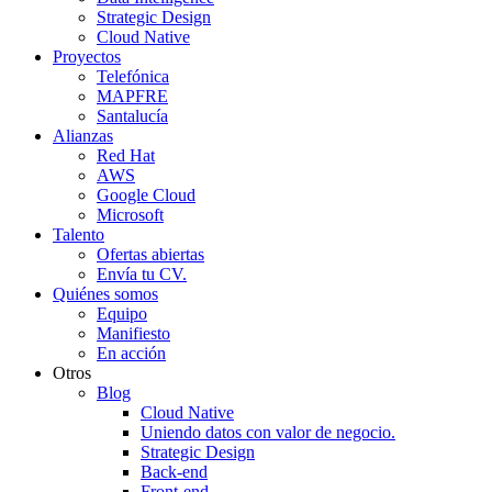
Strategic Design
Cloud Native
Proyectos
Telefónica
MAPFRE
Santalucía
Alianzas
Red Hat
AWS
Google Cloud
Microsoft
Talento
Ofertas abiertas
Envía tu CV.
Quiénes somos
Equipo
Manifiesto
En acción
Otros
Blog
Cloud Native
Uniendo datos con valor de negocio.
Strategic Design
Back-end
Front-end