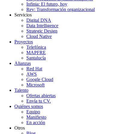
Infinia: El futuro, hoy
Rev: Transformación organizacional
Servicios
Digital DNA
Data Intelligence
Strategic Design
Cloud Native
Proyectos
Telefónica
MAPFRE
Santalucía
Alianzas
Red Hat
AWS
Google Cloud
Microsoft
Talento
Ofertas abiertas
Envía tu CV.
Quiénes somos
Equipo
Manifiesto
En acción
Otros
Blog