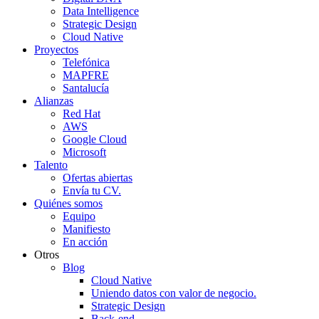
Data Intelligence
Strategic Design
Cloud Native
Proyectos
Telefónica
MAPFRE
Santalucía
Alianzas
Red Hat
AWS
Google Cloud
Microsoft
Talento
Ofertas abiertas
Envía tu CV.
Quiénes somos
Equipo
Manifiesto
En acción
Otros
Blog
Cloud Native
Uniendo datos con valor de negocio.
Strategic Design
Back-end