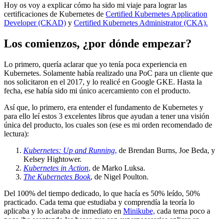
Hoy os voy a explicar cómo ha sido mi viaje para lograr las
certificaciones de Kubernetes de
Certified Kubernetes Application
Developer (CKAD)
y
Certified Kubernetes Administrator (CKA).
Los comienzos, ¿por dónde empezar?
Lo primero, quería aclarar que yo tenía poca experiencia en
Kubernetes. Solamente había realizado una PoC para un cliente que
nos solicitaron en el 2017, y lo realicé en Google GKE. Hasta la
fecha, ese había sido mi único acercamiento con el producto.
Así que, lo primero, era entender el fundamento de Kubernetes y
para ello leí estos 3 excelentes libros que ayudan a tener una visión
única del producto, los cuales son (ese es mi orden recomendado de
lectura):
Kubernetes: Up and Running
,
de Brendan Burns, Joe Beda, y
Kelsey Hightower.
Kubernetes in Action
,
de Marko Luksa.
The Kubernetes Book
,
de Nigel Poulton.
Del 100% del tiempo dedicado, lo que hacía es 50% leído, 50%
practicado. Cada tema que estudiaba y comprendía la teoría lo
aplicaba y lo aclaraba de inmediato en
Minikube,
cada tema poco a