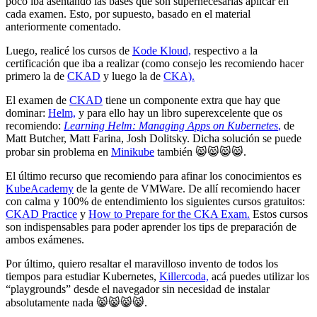
poco iba asentando las bases que son supernecesarias aplicar en
cada examen. Esto, por supuesto, basado en el material
anteriormente comentado.
Luego, realicé los cursos de
Kode Kloud,
respectivo a la
certificación que iba a realizar (como consejo les recomiendo hacer
primero la de
CKAD
y luego la de
CKA).
El examen de
CKAD
tiene un componente extra que hay que
dominar:
Helm,
y para ello hay un libro superexcelente que os
recomiendo:
Learning Helm: Managing Apps on Kubernetes
,
de
Matt Butcher, Matt Farina, Josh Dolitsky. Dicha solución se puede
probar sin problema en
Minikube
también 😸😸😸😸.
El último recurso que recomiendo para afinar los conocimientos es
KubeAcademy
de la gente de VMWare. De allí recomiendo hacer
con calma y 100% de entendimiento los siguientes cursos gratuitos:
CKAD Practice
y
How to Prepare for the CKA Exam.
Estos cursos
son indispensables para poder aprender los tips de preparación de
ambos exámenes.
Por último, quiero resaltar el maravilloso invento de todos los
tiempos para estudiar Kubernetes,
Killercoda,
acá puedes utilizar los
“playgrounds” desde el navegador sin necesidad de instalar
absolutamente nada 😸😸😸😸.