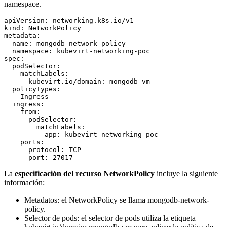
namespace.
apiVersion: networking.k8s.io/v1

kind: NetworkPolicy

metadata:

  name: mongodb-network-policy

  namespace: kubevirt-networking-poc

spec:

  podSelector:

    matchLabels:

      kubevirt.io/domain: mongodb-vm

  policyTypes:

  - Ingress

  ingress:

  - from:

    - podSelector:

        matchLabels:

          app: kubevirt-networking-poc

    ports:

    - protocol: TCP

La
especificación del recurso NetworkPolicy
incluye la siguiente
información:
Metadatos: el NetworkPolicy se llama mongodb-network-
policy.
Selector de pods: el selector de pods utiliza la etiqueta