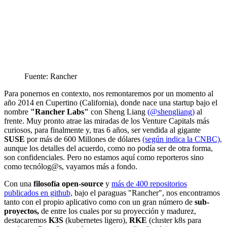
Fuente: Rancher
Para ponernos en contexto, nos remontaremos por un momento al
año 2014 en Cupertino (California), donde nace una startup bajo el
nombre
"Rancher Labs"
con Sheng Liang
(@shengliang)
al
frente. Muy pronto atrae las miradas de los Venture Capitals más
curiosos, para finalmente y, tras 6 años, ser vendida al gigante
SUSE
por más de 600 Millones de dólares
(según indica la CNBC),
aunque los detalles del acuerdo, como no podía ser de otra forma,
son confidenciales. Pero no estamos aquí como reporteros sino
como tecnólog@s, vayamos más a fondo.
Con una
filosofía open-source
y
más de 400 repositorios
publicados en github,
bajo el paraguas "Rancher", nos encontramos
tanto con el propio aplicativo como con un gran número de
sub-
proyectos,
de entre los cuales por su proyección y madurez,
destacaremos
K3S
(kubernetes ligero),
RKE
(cluster k8s para