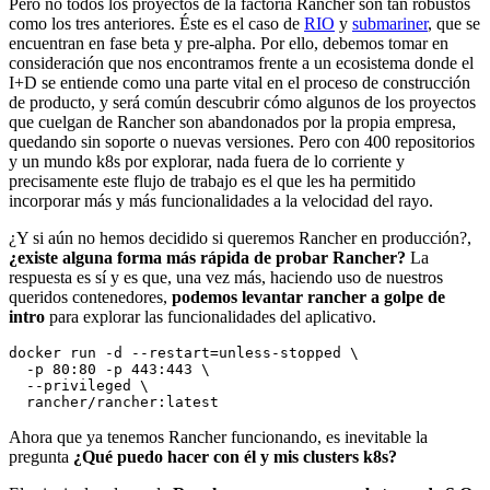
Pero no todos los proyectos de la factoría Rancher son tan robustos
como los tres anteriores. Éste es el caso de
RIO
y
submariner
, que se
encuentran en fase beta y pre-alpha. Por ello, debemos tomar en
consideración que nos encontramos frente a un ecosistema donde el
I+D se entiende como una parte vital en el proceso de construcción
de producto, y será común descubrir cómo algunos de los proyectos
que cuelgan de Rancher son abandonados por la propia empresa,
quedando sin soporte o nuevas versiones. Pero con 400 repositorios
y un mundo k8s por explorar, nada fuera de lo corriente y
precisamente este flujo de trabajo es el que les ha permitido
incorporar más y más funcionalidades a la velocidad del rayo.
¿Y si aún no hemos decidido si queremos Rancher en producción?,
¿existe alguna forma más rápida de probar Rancher?
La
respuesta es sí y es que, una vez más, haciendo uso de nuestros
queridos contenedores,
podemos levantar rancher a golpe de
intro
para explorar las funcionalidades del aplicativo.
docker run -d --restart=unless-stopped \

  -p 80:80 -p 443:443 \

  --privileged \

Ahora que ya tenemos Rancher funcionando, es inevitable la
pregunta
¿Qué puedo hacer con él y mis clusters k8s?