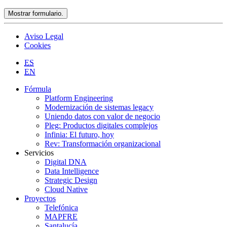
Mostrar formulario.
Aviso Legal
Cookies
ES
EN
Fórmula
Platform Engineering
Modernización de sistemas legacy
Uniendo datos con valor de negocio
Pleg: Productos digitales complejos
Infinia: El futuro, hoy
Rev: Transformación organizacional
Servicios
Digital DNA
Data Intelligence
Strategic Design
Cloud Native
Proyectos
Telefónica
MAPFRE
Santalucía