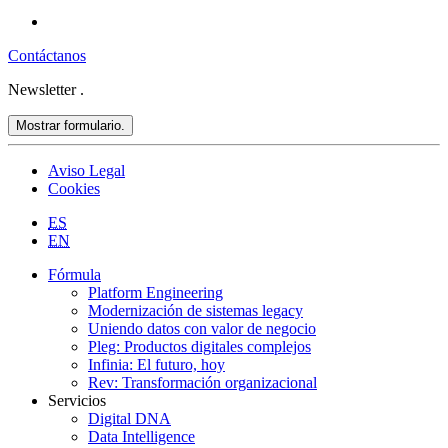
Contáctanos
Newsletter
.
Mostrar formulario.
Aviso Legal
Cookies
ES
EN
Fórmula
Platform Engineering
Modernización de sistemas legacy
Uniendo datos con valor de negocio
Pleg: Productos digitales complejos
Infinia: El futuro, hoy
Rev: Transformación organizacional
Servicios
Digital DNA
Data Intelligence