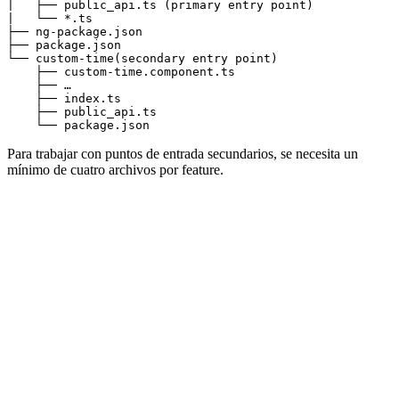
|   ├── public_api.ts (primary entry point)

|   └── *.ts

├── ng-package.json

├── package.json

└── custom-time(secondary entry point)

    ├── custom-time.component.ts

    ├── …

    ├── index.ts

    ├── public_api.ts

Para trabajar con puntos de entrada secundarios, se necesita un
mínimo de cuatro archivos por feature.