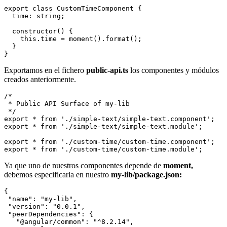
export class CustomTimeComponent {

  time: string;

  constructor() {

    this.time = moment().format();

  }

Exportamos en el fichero
public-api.ts
los componentes y módulos
creados anteriormente.
/*

 * Public API Surface of my-lib

 */

export * from './simple-text/simple-text.component';

export * from './simple-text/simple-text.module';

export * from './custom-time/custom-time.component';

Ya que uno de nuestros componentes depende de
moment,
debemos especificarla en nuestro
my-lib/package.json:
{

 "name": "my-lib",

 "version": "0.0.1",

 "peerDependencies": {

   "@angular/common": "^8.2.14",
