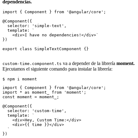
dependencias.
import { Component } from '@angular/core';

@Component({

  selector: 'simple-text',

  template: `

    <div>I have no dependencies!</div>`

})

export class SimpleTextComponent {}

va a depender de la librería
moment.
custom-time.component.ts
Ejecutamos el siguiente comando para instalar la librería:
import { Component } from '@angular/core';

import * as moment_ from 'moment';

const moment = moment_;

@Component({

  selector: 'custom-time',

  template: `

    <div>Hey, Custom Time:</div>

    <div>{{ time }}</div>

  `

})
