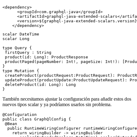
<dependency>

      <groupId>com.graphql-java</groupId>

      <artifactId>graphql-java-extended-scalars</artifa
      <version>${graphql-java-extended-scalars.version}
scalar DateTime

scalar Long

type Query {

 firstQuery : String

 product(id: Long): ProductResponse

 productPaged(pageNumber: Int!, pageSize: Int!): [Produ
}

type Mutation {

 createProduct(productRequest:ProductRequest): ProductR
 updateProduct(productUpdate:ProductUpdateRequest): Pro
 deleteProduct(id: Long): Long

También necesitamos ajustar la configuración para añadir estos dos
nuevos tipos scalar y ya podríamos usarlos sin problema.
@Configuration

public class GraphQlConfig {

 @Bean

  public RuntimeWiringConfigurer runtimeWiringConfigure
    return wiringBuilder -> wiringBuilder
