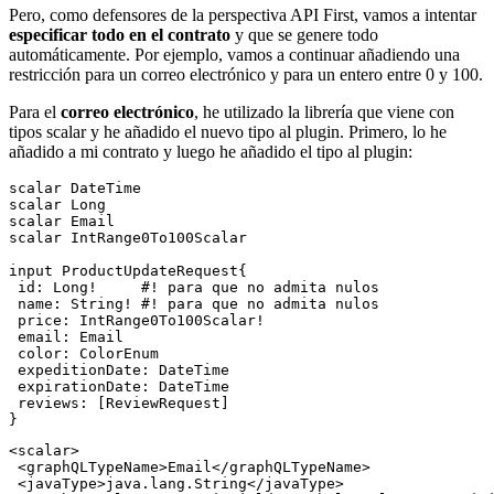
Pero, como defensores de la perspectiva API First, vamos a intentar
especificar todo en el contrato
y que se genere todo
automáticamente. Por ejemplo, vamos a continuar añadiendo una
restricción para un correo electrónico y para un entero entre 0 y 100.
Para el
correo electrónico
, he utilizado la librería que viene con
tipos scalar y he añadido el nuevo tipo al plugin. Primero, lo he
añadido a mi contrato y luego he añadido el tipo al plugin:
scalar DateTime

scalar Long

scalar Email

scalar IntRange0To100Scalar

input ProductUpdateRequest{

 id: Long!     #! para que no admita nulos

 name: String! #! para que no admita nulos

 price: IntRange0To100Scalar!

 email: Email

 color: ColorEnum

 expeditionDate: DateTime

 expirationDate: DateTime

 reviews: [ReviewRequest]

<scalar>

 <graphQLTypeName>Email</graphQLTypeName>

 <javaType>java.lang.String</javaType>
