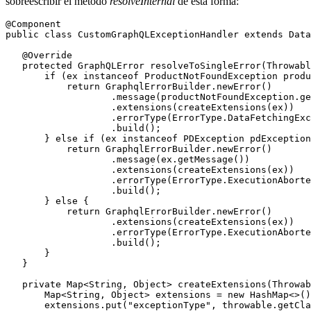
sobreescribir el método
resolveInternal
de esta forma:
@Component

public class CustomGraphQLExceptionHandler extends Data
   @Override

   protected GraphQLError resolveToSingleError(Throwabl
       if (ex instanceof ProductNotFoundException produ
           return GraphqlErrorBuilder.newError()

                   .message(productNotFoundException.ge
                   .extensions(createExtensions(ex))

                   .errorType(ErrorType.DataFetchingExc
                   .build();

       } else if (ex instanceof PDException pdException
           return GraphqlErrorBuilder.newError()

                   .message(ex.getMessage())

                   .extensions(createExtensions(ex))

                   .errorType(ErrorType.ExecutionAborte
                   .build();

       } else {

           return GraphqlErrorBuilder.newError()

                   .extensions(createExtensions(ex))

                   .errorType(ErrorType.ExecutionAborte
                   .build();

       }

   }

   private Map<String, Object> createExtensions(Throwab
       Map<String, Object> extensions = new HashMap<>()
       extensions.put("exceptionType", throwable.getCla