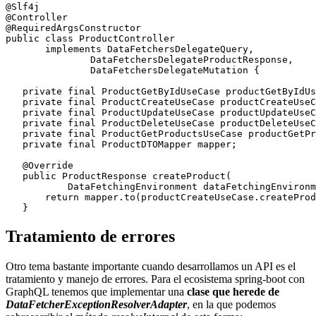
@Slf4j

@Controller

@RequiredArgsConstructor

public class ProductController

       implements DataFetchersDelegateQuery,

               DataFetchersDelegateProductResponse,

               DataFetchersDelegateMutation {

   private final ProductGetByIdUseCase productGetByIdUs
   private final ProductCreateUseCase productCreateUseC
   private final ProductUpdateUseCase productUpdateUseC
   private final ProductDeleteUseCase productDeleteUseC
   private final ProductGetProductsUseCase productGetPr
   private final ProductDTOMapper mapper;

   @Override

   public ProductResponse createProduct(

           DataFetchingEnvironment dataFetchingEnvironm
       return mapper.to(productCreateUseCase.createProd
Tratamiento de errores
Otro tema bastante importante cuando desarrollamos un API es el
tratamiento y manejo de errores. Para el ecosistema spring-boot con
GraphQL tenemos que implementar una
clase que herede de
DataFetcherExceptionResolverAdapter
, en la que podemos