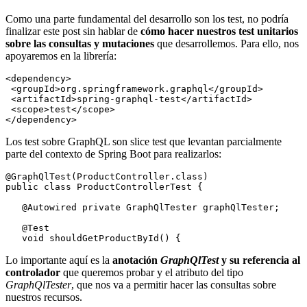
Como una parte fundamental del desarrollo son los test, no podría
finalizar este post sin hablar de
cómo hacer nuestros test unitarios
sobre las consultas y mutaciones
que desarrollemos. Para ello, nos
apoyaremos en la librería:
<dependency>

 <groupId>org.springframework.graphql</groupId>

 <artifactId>spring-graphql-test</artifactId>

 <scope>test</scope>

Los test sobre GraphQL son slice test que levantan parcialmente
parte del contexto de Spring Boot para realizarlos:
@GraphQlTest(ProductController.class)

public class ProductControllerTest {

   @Autowired private GraphQlTester graphQlTester;

   @Test

Lo importante aquí es la
anotación
GraphQlTest
y su referencia al
controlador
que queremos probar y el atributo del tipo
GraphQlTester
, que nos va a permitir hacer las consultas sobre
nuestros recursos.