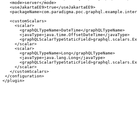
   <mode>server</mode>

   <useJakartaEE9>true</useJakartaEE9>

   <packageName>com.paradigma.poc.graphql.example.inter
   <customScalars>

     <scalar>

       <graphQLTypeName>DateTime</graphQLTypeName>

       <javaType>java.time.OffsetDateTime</javaType>

       <graphQLScalarTypeStaticField>graphql.scalars.Ex
     </scalar>

     <scalar>

       <graphQLTypeName>Long</graphQLTypeName>

       <javaType>java.lang.Long</javaType>

       <graphQLScalarTypeStaticField>graphql.scalars.Ex
     </scalar>

   </customScalars>

 </configuration>
