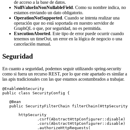
de acceso a la base de datos.
NullValueInNonNullableField
. Como su nombre indica, no
estamos enviando un dato obligatorio.
OperationNotSupported
. Cuando se intenta realizar una
operación que no está soportada en nuestro servidor de
GraphQL o que, por seguridad, no es permitida.
ExecutionAborted
. Este tipo de error puede ocurrir cuando
tenemos un timeOut, un error en la lógica de negocio o una
cancelación manual.
Seguridad
En cuanto a seguridad, podemos seguir utilizando spring-security
como si fuera un recurso REST, por lo que este apartado es similar a
las apis tradicionales con las que estamos acostumbrados a trabajar.
@EnableWebSecurity

public class SecurityConfig {

   @Bean

   public SecurityFilterChain filterChain(HttpSecurity 
       httpSecurity

               .csrf(AbstractHttpConfigurer::disable)

               .cors(AbstractHttpConfigurer::disable)

               .authorizeHttpRequests(
