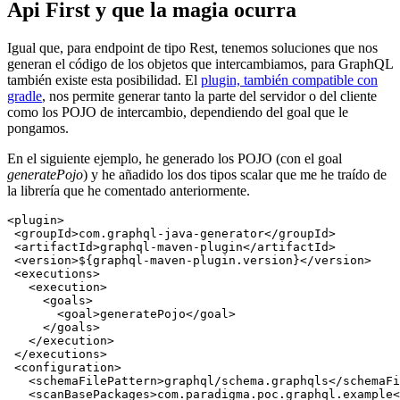
Api First y que la magia ocurra
Igual que, para endpoint de tipo Rest, tenemos soluciones que nos
generan el código de los objetos que intercambiamos, para GraphQL
también existe esta posibilidad. El
plugin, también compatible con
gradle
, nos permite generar tanto la parte del servidor o del cliente
como los POJO de intercambio, dependiendo del goal que le
pongamos.
En el siguiente ejemplo, he generado los POJO (con el goal
generatePojo
) y he añadido los dos tipos scalar que me he traído de
la librería que he comentado anteriormente.
<plugin>

 <groupId>com.graphql-java-generator</groupId>

 <artifactId>graphql-maven-plugin</artifactId>

 <version>${graphql-maven-plugin.version}</version>

 <executions>

   <execution>

     <goals>

       <goal>generatePojo</goal>

     </goals>

   </execution>

 </executions>

 <configuration>

   <schemaFilePattern>graphql/schema.graphqls</schemaFi
   <scanBasePackages>com.paradigma.poc.graphql.example<