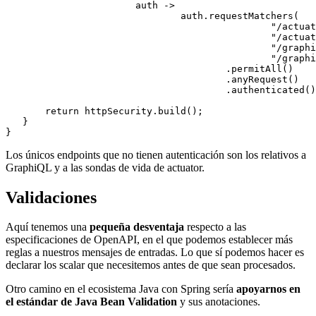
                       auth ->

                               auth.requestMatchers(

                                               "/actuat
                                               "/actuat
                                               "/graphi
                                               "/graphi
                                       .permitAll()

                                       .anyRequest()

                                       .authenticated()
       return httpSecurity.build();

   }

Los únicos endpoints que no tienen autenticación son los relativos a
GraphiQL y a las sondas de vida de actuator.
Validaciones
Aquí tenemos una
pequeña desventaja
respecto a las
especificaciones de OpenAPI, en el que podemos establecer más
reglas a nuestros mensajes de entradas. Lo que sí podemos hacer es
declarar los scalar que necesitemos antes de que sean procesados.
Otro camino en el ecosistema Java con Spring sería
apoyarnos en
el estándar de Java Bean Validation
y sus anotaciones.