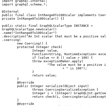
import graphql.Internal;

import graphql.schema.*;

@Internal

public final class IntRange0To100Scalar implements Coer
private IntRange0To100Scalar() {}

public static final GraphQLScalarType INSTANCE =

GraphQLScalarType.newScalar()

.name("IntRange0To100Scalar")

.description("An Int scalar that must be a positive val
.coercing(

        new Coercing() {

        protected Integer check(

                Integer value,

                Function<String, RuntimeException> exce
                if (value <= 0 || value > 100) {

                throw exceptionMaker.apply(

                        "The value must be a positive i
                                + " is 100");

                }

                return value;

        }

        @Override

        public Integer serialize(Object input)

                throws CoercingSerializeException {

                Integer i = (Integer) GraphQLInt.getCoe
                return check(i, CoercingSerializeExcept
        }

        @Override
