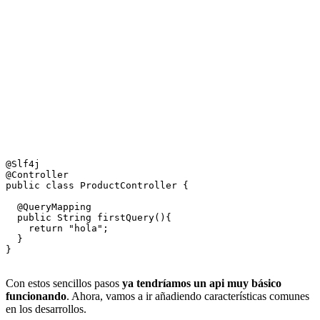
@Slf4j

@Controller

public class ProductController {

  @QueryMapping

  public String firstQuery(){

    return "hola";

  }

}

Con estos sencillos pasos
ya tendríamos un api muy básico
funcionando
. Ahora, vamos a ir añadiendo características comunes
en los desarrollos.