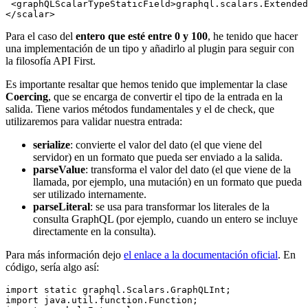
 <graphQLScalarTypeStaticField>graphql.scalars.Extended
Para el caso del
entero que esté entre 0 y 100
, he tenido que hacer
una implementación de un tipo y añadirlo al plugin para seguir con
la filosofía API First.
Es importante resaltar que hemos tenido que implementar la clase
Coercing
, que se encarga de convertir el tipo de la entrada en la
salida. Tiene varios métodos fundamentales y el de check, que
utilizaremos para validar nuestra entrada:
serialize
: convierte el valor del dato (el que viene del
servidor) en un formato que pueda ser enviado a la salida.
parseValue
: transforma el valor del dato (el que viene de la
llamada, por ejemplo, una mutación) en un formato que pueda
ser utilizado internamente.
parseLiteral
: se usa para transformar los literales de la
consulta GraphQL (por ejemplo, cuando un entero se incluye
directamente en la consulta).
Para más información dejo
el enlace a la documentación oficial
. En
código, sería algo así:
import static graphql.Scalars.GraphQLInt;

import java.util.function.Function;
