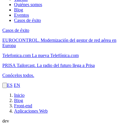
Quiénes somos
Blog
Eventos
Casos de éxito
Casos de éxito
EUROCONTROL.
Modernización del gestor de red aérea en
Europa
Telefonica.com
La nueva Telefónica.com
PRISA Tailorcast.
La radio del futuro llega a Prisa
Conócelos todos.
ES
EN
Inicio
Blog
Front-end
Aplicaciones Web
dev