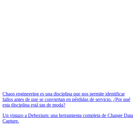
Chaos engineering es una disciplina que nos permite identificar
fallos antes de que se conviertan en pérdidas de servicio. ¿Por qué
esta disciplina está tan de moda?
Un vistazo a Debezium: una herramienta completa de Change Data
Capture.