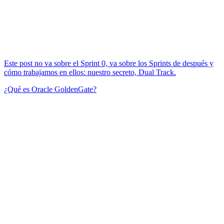
Este post no va sobre el Sprint 0, va sobre los Sprints de después y
cómo trabajamos en ellos: nuestro secreto, Dual Track.
¿Qué es Oracle GoldenGate?