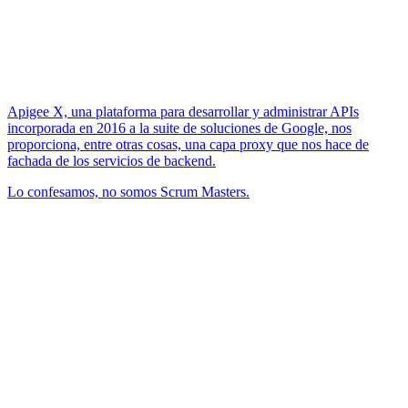
Apigee X, una plataforma para desarrollar y administrar APIs
incorporada en 2016 a la suite de soluciones de Google, nos
proporciona, entre otras cosas, una capa proxy que nos hace de
fachada de los servicios de backend.
Lo confesamos, no somos Scrum Masters.