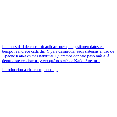
La necesidad de construir aplicaciones que gestionen datos en
tiempo real crece cada día. Y para desarrollar esos sistemas el uso de
Apache Kafka es más habittual. Queremos dar otro paso más allá
dentro este ecosistema y ver qué nos ofrece Kafka Streams.
Introducción a chaos engineering.