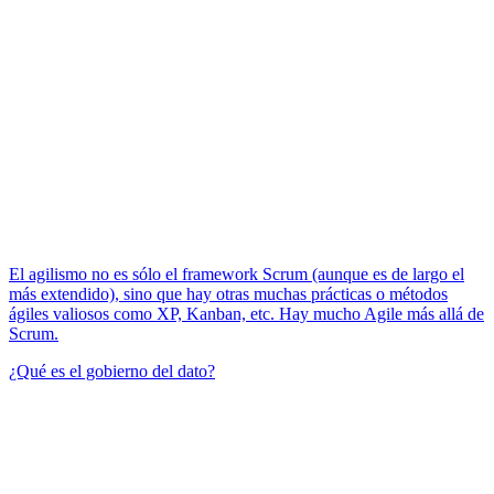
El agilismo no es sólo el framework Scrum (aunque es de largo el
más extendido), sino que hay otras muchas prácticas o métodos
ágiles valiosos como XP, Kanban, etc. Hay mucho Agile más allá de
Scrum.
¿Qué es el gobierno del dato?