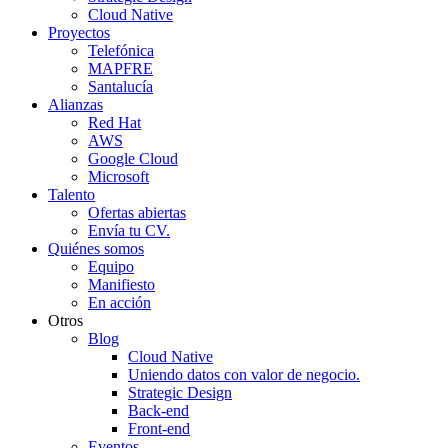
Cloud Native
Proyectos
Telefónica
MAPFRE
Santalucía
Alianzas
Red Hat
AWS
Google Cloud
Microsoft
Talento
Ofertas abiertas
Envía tu CV.
Quiénes somos
Equipo
Manifiesto
En acción
Otros
Blog
Cloud Native
Uniendo datos con valor de negocio.
Strategic Design
Back-end
Front-end
Eventos