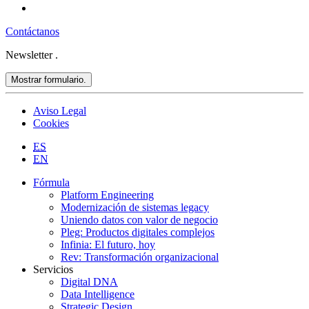
Contáctanos
Newsletter
.
Mostrar formulario.
Aviso Legal
Cookies
ES
EN
Fórmula
Platform Engineering
Modernización de sistemas legacy
Uniendo datos con valor de negocio
Pleg: Productos digitales complejos
Infinia: El futuro, hoy
Rev: Transformación organizacional
Servicios
Digital DNA
Data Intelligence
Strategic Design