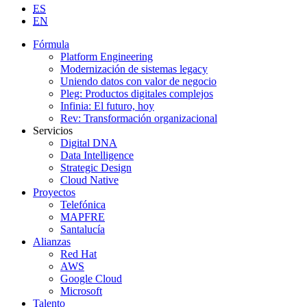
ES
EN
Fórmula
Platform Engineering
Modernización de sistemas legacy
Uniendo datos con valor de negocio
Pleg: Productos digitales complejos
Infinia: El futuro, hoy
Rev: Transformación organizacional
Servicios
Digital DNA
Data Intelligence
Strategic Design
Cloud Native
Proyectos
Telefónica
MAPFRE
Santalucía
Alianzas
Red Hat
AWS
Google Cloud
Microsoft
Talento