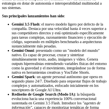
estrategia en dotar de autonomía e interoperabilidad multimodal a
sus sistemas.
Sus principales lanzamientos han sido
:
Gemini 3.5 Flash
: el nuevo modelo ligero por defecto de la
compañía. Destaca por una velocidad hasta 4 veces superior a
sus competidores directos y está optimizado específicamente
para tareas complejas, razonamiento financiero y ejecución de
código, superando en múltiples benchmarks a arquitecturas
sustancialmente más pesadas.
Gemini Omni
: presentado como un "modelo del mundo"
nativo. Es capaz de procesar, cruzar y sintetizar
simultáneamente texto, audio, imágenes y vídeo. Genera
outputs hiperrealistas entendiendo variables físicas del entorno
como la gravedad y el movimiento, integrándose ya de forma
nativa en herramientas creativas y YouTube Shorts.
Gemini Spark
: un agente personal autónomo que opera en
segundo plano 24/7. Diseñado para orquestar flujos de trabajo
complejos y automatizados, enfocado inicialmente en los
suscriptores de Google AI Ultra.
Rediseño de Google Search (Modo IA)
: la búsqueda
evoluciona hacia una experiencia 100% conversacional
sustentada en Gemini 3.5 Flash. Introduce los
"agentes de
información"
, capaces de monitorizar temáticas de forma