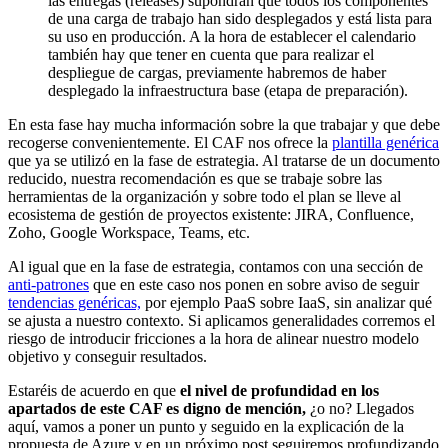
las entregas (releases) supondrán que todos los componentes
de una carga de trabajo han sido desplegados y está lista para
su uso en producción. A la hora de establecer el calendario
también hay que tener en cuenta que para realizar el
despliegue de cargas, previamente habremos de haber
desplegado la infraestructura base (etapa de preparación).
En esta fase hay mucha información sobre la que trabajar y que debe
recogerse convenientemente. El CAF nos ofrece la
plantilla genérica
que ya se utilizó en la fase de estrategia. Al tratarse de un documento
reducido, nuestra recomendación es que se trabaje sobre las
herramientas de la organización y sobre todo el plan se lleve al
ecosistema de gestión de proyectos existente: JIRA, Confluence,
Zoho, Google Workspace, Teams, etc.
Al igual que en la fase de estrategia, contamos con una sección de
anti-patrones
que en este caso nos ponen en sobre aviso de seguir
tendencias genéricas,
por ejemplo PaaS sobre IaaS, sin analizar qué
se ajusta a nuestro contexto. Si aplicamos generalidades corremos el
riesgo de introducir fricciones a la hora de alinear nuestro modelo
objetivo y conseguir resultados.
Estaréis de acuerdo en que
el nivel de profundidad en los
apartados de este CAF es digno de mención,
¿o no? Llegados
aquí, vamos a poner un punto y seguido en la explicación de la
propuesta de Azure y en un próximo post seguiremos profundizando