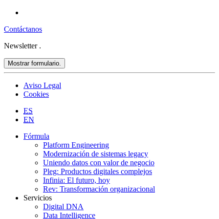
Contáctanos
Newsletter
.
Mostrar formulario.
Aviso Legal
Cookies
ES
EN
Fórmula
Platform Engineering
Modernización de sistemas legacy
Uniendo datos con valor de negocio
Pleg: Productos digitales complejos
Infinia: El futuro, hoy
Rev: Transformación organizacional
Servicios
Digital DNA
Data Intelligence