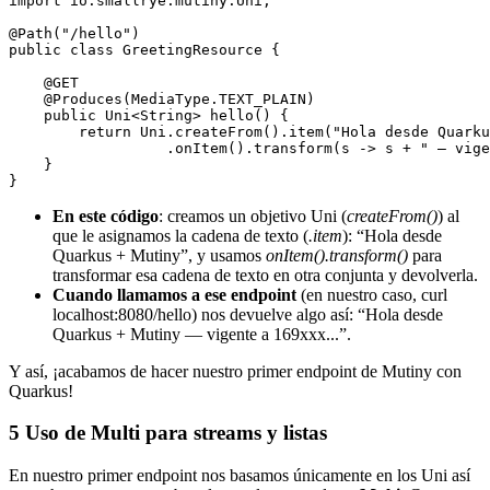
import io.smallrye.mutiny.Uni;

@Path("/hello")

public class GreetingResource {

    @GET

    @Produces(MediaType.TEXT_PLAIN)

    public Uni<String> hello() {

        return Uni.createFrom().item("Hola desde Quarku
                  .onItem().transform(s -> s + " — vige
    }

En este código
: creamos un objetivo Uni (
createFrom()
) al
que le asignamos la cadena de texto (
.item
): “Hola desde
Quarkus + Mutiny”, y usamos
onItem().transform()
para
transformar esa cadena de texto en otra conjunta y devolverla.
Cuando llamamos a ese endpoint
(en nuestro caso, curl
localhost:8080/hello) nos devuelve algo así: “Hola desde
Quarkus + Mutiny — vigente a 169xxx...”.
Y así, ¡acabamos de hacer nuestro primer endpoint de Mutiny con
Quarkus!
5
Uso de Multi para streams y listas
En nuestro primer endpoint nos basamos únicamente en los Uni
así