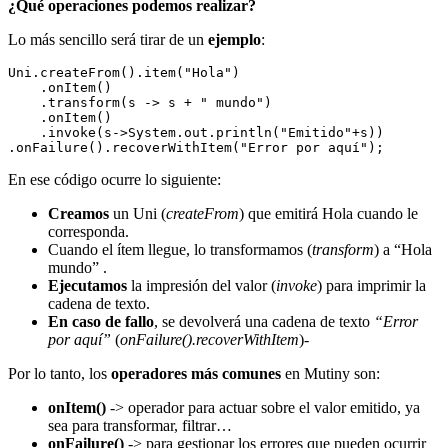
¿Qué operaciones podemos realizar?
Lo más sencillo será tirar de un
ejemplo
:
Uni.createFrom().item("Hola")

    .onItem()

    .transform(s -> s + " mundo")

    .onItem()

    .invoke(s->System.out.println("Emitido"+s))

En ese código ocurre lo siguiente:
Creamos
un Uni (
createFrom
) que emitirá Hola cuando le
corresponda.
Cuando el ítem llegue, lo transformamos (
transform
) a “Hola
mundo” .
Ejecutamos
la impresión del valor (
invoke
) para imprimir la
cadena de texto.
En caso de fallo
, se devolverá una cadena de texto
“Error
por aquí”
(
onFailure().recoverWithItem
)-
Por lo tanto, los
operadores más comunes
en Mutiny son:
onItem()
-> operador para actuar sobre el valor emitido, ya
sea para transformar, filtrar…
onFailure()
-> para gestionar los errores que pueden ocurrir