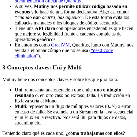
documentación oficial de Quarkus
.
A su vez,
Mutiny nos permite utilizar código basado en
eventos
y lo hace de una forma declarativa. Algo así como:
“cuando esto ocurra, haz aquello”
. De esta forma evita los
callbacks manuales o los bloques de código secuencial.
Tiene una
API clara
con operadores encadenables que hacen
que mejore su legibilidad frente a cadenas complejas de
operadores genéricos
En entornos como
GraalVM
, Quarkus, junto con Mutiny, nos
ayuda a eliminar código que no se usa (
“dead-code
elimination”
).
3
Conceptos claves: Uni y Multi
Mutiny tiene dos conceptos claves y sobre los que gira todo:
Uni
: representa una operación que emite
uno o ningún
resultado
o, en otro caso no exitoso, falla. La traducción en
RxJava sería el Mono
.
Multi
: representa un flujo de múltiples valores (0..N) o error
en caso de fallo. Se asemeja a un Stream
en la java secuencial
y un Flux
en la reactiva. Nos será útil para flujos de datos,
streaming etc.
Teniendo claro qué es cada uno,
¿cómo trabajamos con ellos?