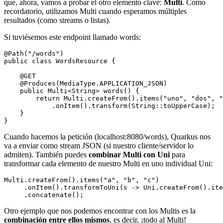
que, ahora, vamos a probar el otro elemento clave:
Multi
. Como
recordatorio, utilizamos Multi
cuando esperamos múltiples
resultados (como streams o listas).
Si tuviésemos este endpoint llamado words:
@Path("/words")

public class WordsResource {

    @GET

    @Produces(MediaType.APPLICATION_JSON)

    public Multi<String> words() {

        return Multi.createFrom().items("uno", "dos", "
            .onItem().transform(String::toUpperCase);

    }

Cuando hacemos la petición (localhost:8080/words), Quarkus nos
va a enviar como stream JSON (si nuestro cliente/servidor lo
admiten). También puedes
combinar Multi con Uni
para
transformar cada elemento de nuestro Multi en uno individual Uni:
Multi.createFrom().items("a", "b", "c")

     .onItem().transformToUni(s -> Uni.createFrom().ite
Otro ejemplo que nos podemos encontrar con los Multis es la
combinación entre ellos mismos
, es decir, ¡todo al Multi!