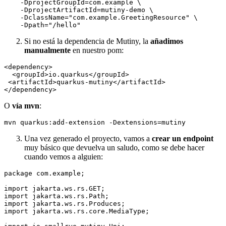
    -DprojectGroupId=com.example \

    -DprojectArtifactId=mutiny-demo \

    -DclassName="com.example.GreetingResource" \

Si no está la dependencia de Mutiny, la
añadimos
manualmente
en nuestro pom:
<dependency>

  <groupId>io.quarkus</groupId>

 <artifactId>quarkus-mutiny</artifactId>

O
vía mvn
:
Una vez generado el proyecto, vamos a
crear un endpoint
muy básico que devuelva un saludo, como se debe hacer
cuando vemos a alguien:
package com.example;

import jakarta.ws.rs.GET;

import jakarta.ws.rs.Path;

import jakarta.ws.rs.Produces;

import jakarta.ws.rs.core.MediaType;
