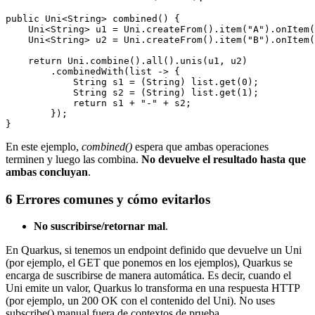
public Uni<String> combined() {

    Uni<String> u1 = Uni.createFrom().item("A").onItem(
    Uni<String> u2 = Uni.createFrom().item("B").onItem(
    return Uni.combine().all().unis(u1, u2)

        .combinedWith(list -> {

            String s1 = (String) list.get(0);

            String s2 = (String) list.get(1);

            return s1 + "-" + s2;

        });

En este ejemplo,
combined()
espera que ambas operaciones
terminen y luego las combina.
No devuelve el resultado hasta que
ambas concluyan
.
6
Errores comunes y cómo evitarlos
No suscribirse/retornar mal
.
En Quarkus, si tenemos un endpoint definido que devuelve un Uni
(por ejemplo, el GET que ponemos en los ejemplos), Quarkus se
encarga de suscribirse de manera automática. Es decir, cuando el
Uni emite un valor, Quarkus lo transforma en una respuesta HTTP
(por ejemplo, un 200 OK con el contenido del Uni). No uses
subscribe() manual fuera de contextos de prueba.