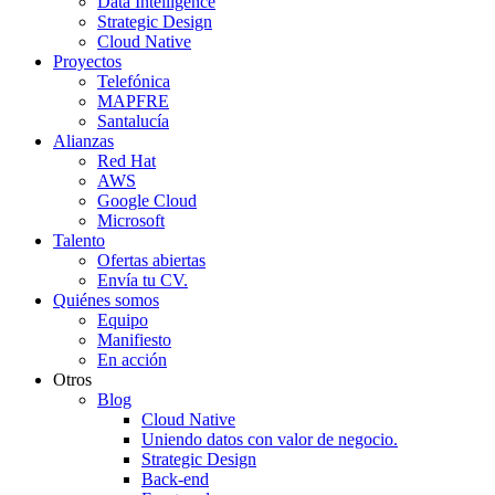
Data Intelligence
Strategic Design
Cloud Native
Proyectos
Telefónica
MAPFRE
Santalucía
Alianzas
Red Hat
AWS
Google Cloud
Microsoft
Talento
Ofertas abiertas
Envía tu CV.
Quiénes somos
Equipo
Manifiesto
En acción
Otros
Blog
Cloud Native
Uniendo datos con valor de negocio.
Strategic Design
Back-end