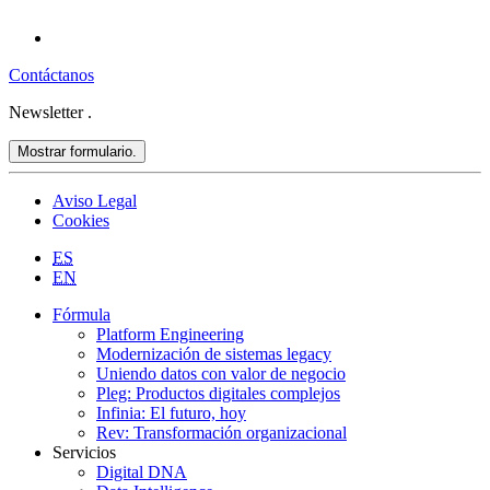
Contáctanos
Newsletter
.
Mostrar formulario.
Aviso Legal
Cookies
ES
EN
Fórmula
Platform Engineering
Modernización de sistemas legacy
Uniendo datos con valor de negocio
Pleg: Productos digitales complejos
Infinia: El futuro, hoy
Rev: Transformación organizacional
Servicios
Digital DNA