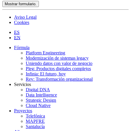
Mostrar formulario.
Aviso Legal
Cookies
ES
EN
Fórmula
Platform Engineering
Modernización de sistemas legacy
Uniendo datos con valor de negocio
Pleg: Productos digitales complejos
Infinia: El futuro, hoy
Rev: Transformación organizacional
Servicios
Digital DNA
Data Intelligence
Strategic Design
Cloud Native
Proyectos
Telefónica
MAPFRE
Santalucía