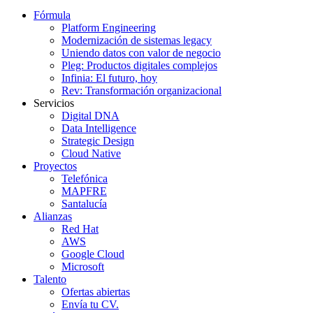
Fórmula
Platform Engineering
Modernización de sistemas legacy
Uniendo datos con valor de negocio
Pleg: Productos digitales complejos
Infinia: El futuro, hoy
Rev: Transformación organizacional
Servicios
Digital DNA
Data Intelligence
Strategic Design
Cloud Native
Proyectos
Telefónica
MAPFRE
Santalucía
Alianzas
Red Hat
AWS
Google Cloud
Microsoft
Talento
Ofertas abiertas
Envía tu CV.