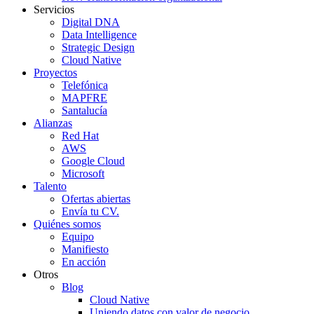
Servicios
Digital DNA
Data Intelligence
Strategic Design
Cloud Native
Proyectos
Telefónica
MAPFRE
Santalucía
Alianzas
Red Hat
AWS
Google Cloud
Microsoft
Talento
Ofertas abiertas
Envía tu CV.
Quiénes somos
Equipo
Manifiesto
En acción
Otros
Blog
Cloud Native
Uniendo datos con valor de negocio.