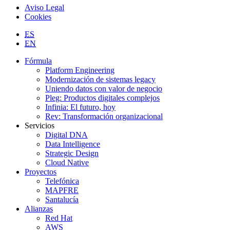
Aviso Legal
Cookies
ES
EN
Fórmula
Platform Engineering
Modernización de sistemas legacy
Uniendo datos con valor de negocio
Pleg: Productos digitales complejos
Infinia: El futuro, hoy
Rev: Transformación organizacional
Servicios
Digital DNA
Data Intelligence
Strategic Design
Cloud Native
Proyectos
Telefónica
MAPFRE
Santalucía
Alianzas
Red Hat
AWS