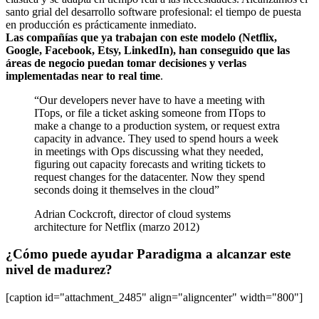
santo grial del desarrollo software profesional: el tiempo de puesta
en producción es prácticamente inmediato.
Las compañías que ya trabajan con este modelo (Netflix,
Google, Facebook, Etsy, LinkedIn), han conseguido que las
áreas de negocio puedan tomar decisiones y verlas
implementadas near to real time
.
“Our developers never have to have a meeting with
ITops, or file a ticket asking someone from ITops to
make a change to a production system, or request extra
capacity in advance. They used to spend hours a week
in meetings with Ops discussing what they needed,
figuring out capacity forecasts and writing tickets to
request changes for the datacenter. Now they spend
seconds doing it themselves in the cloud”
Adrian Cockcroft, director of cloud systems
architecture for Netflix (marzo 2012)
¿Cómo puede ayudar Paradigma a alcanzar este
nivel de madurez?
[caption id="attachment_2485" align="aligncenter" width="800"]