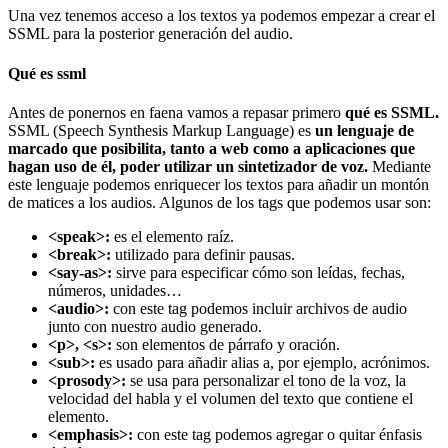
Una vez tenemos acceso a los textos ya podemos empezar a crear el
SSML para la posterior generación del audio.
Qué es ssml
Antes de ponernos en faena vamos a repasar primero
qué es SSML.
SSML (Speech Synthesis Markup Language) es
un lenguaje de
marcado que posibilita, tanto a web como a aplicaciones que
hagan uso de él, poder utilizar un sintetizador de voz.
Mediante
este lenguaje podemos enriquecer los textos para añadir un montón
de matices a los audios. Algunos de los tags que podemos usar son:
<speak>:
es el elemento raíz.
<break>:
utilizado para definir pausas.
<say-as>:
sirve para especificar cómo son leídas, fechas,
números, unidades…
<audio>:
con este tag podemos incluir archivos de audio
junto con nuestro audio generado.
<p>,
<s>:
son elementos de párrafo y oración.
<sub>:
es usado para añadir alias a, por ejemplo, acrónimos.
<prosody>:
se usa para personalizar el tono de la voz, la
velocidad del habla y el volumen del texto que contiene el
elemento.
<emphasis>:
con este tag podemos agregar o quitar énfasis