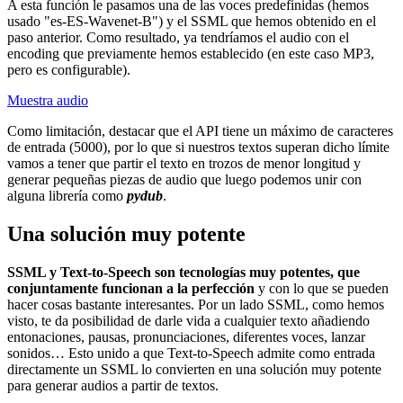
A esta función le pasamos una de las voces predefinidas (hemos
usado "es-ES-Wavenet-B") y el SSML que hemos obtenido en el
paso anterior. Como resultado, ya tendríamos el audio con el
encoding que previamente hemos establecido (en este caso MP3,
pero es configurable).
Muestra audio
Como limitación, destacar que el API tiene un máximo de caracteres
de entrada (5000), por lo que si nuestros textos superan dicho límite
vamos a tener que partir el texto en trozos de menor longitud y
generar pequeñas piezas de audio que luego podemos unir con
alguna librería como
pydub
.
Una solución muy potente
SSML y Text-to-Speech son tecnologías muy potentes, que
conjuntamente funcionan a la perfección
y con lo que se pueden
hacer cosas bastante interesantes. Por un lado SSML, como hemos
visto, te da posibilidad de darle vida a cualquier texto añadiendo
entonaciones, pausas, pronunciaciones, diferentes voces, lanzar
sonidos… Esto unido a que Text-to-Speech admite como entrada
directamente un SSML lo convierten en una solución muy potente
para generar audios a partir de textos.