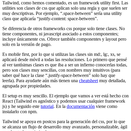
Tailwind, como hemos comentado, es un framework utility first. Las
utilities son clases de css que aplican solo una regla y que suelen ser
muy descriptivas. Por ejemplo, “.space-between” sería una utility
class que aplicaría “justify-content: space-between”.
Se diferencia de otros frameworks css porque solo tiene clases. No
tiene componentes, ni javascript asociado a estos componentes;
incluye únicamente css. Ofrece también componentes y layout pero
solo en la versión de pago.
Es mobile first, por lo que si utilizas las clases sin md:, lg:, xs, se
aplicará desde móvil a todas las resoluciones. Lo primero que pensé
al ver tantísimas clases es que iba a ser un infierno conocerlas todas,
pero son clases muy sencillas, con nombres muy intuitivos (para
saber qué hace la clase “.justify-space-between” solo hay que
leerla). Para ayudarte aún más tienen una
cheatsheet
muy detallada,
agrupada por propiedades.
El setup es muy sencillo. El ejemplo que vamos a ver está hecho con
React (Tailwind es agnóstico y podemos usar cualquier framework
js) y he seguido este
tutorial
. En la
documentación
viene como
instalarlo con npm.
Tailwind se apoya en postcss para la generación del css, por lo que
se alcanza un flujo de desarrollo muy avanzado, personalizable, ágil