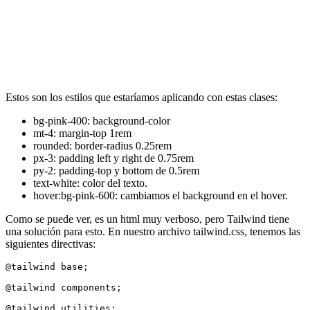
Estos son los estilos que estaríamos aplicando con estas clases:
bg-pink-400: background-color
mt-4: margin-top 1rem
rounded: border-radius 0.25rem
px-3: padding left y right de 0.75rem
py-2: padding-top y bottom de 0.5rem
text-white: color del texto.
hover:bg-pink-600: cambiamos el background en el hover.
Como se puede ver, es un html muy verboso, pero Tailwind tiene
una solución para esto. En nuestro archivo tailwind.css, tenemos las
siguientes directivas:
@tailwind base;

@tailwind components;
