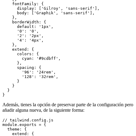
    fontFamily: {

      display: ['Gilroy', 'sans-serif'],

      body: ['Graphik', 'sans-serif'],

    },

    borderWidth: {

      default: '1px',

      '0': '0',

      '2': '2px',

      '4': '4px',

    },

    extend: {

      colors: {

        cyan: '#9cdbff',

      },

      spacing: {

        '96': '24rem',

        '128': '32rem',

      }

    }

  }

Además, tienes la opción de preservar parte de la configuración pero
añadir alguna nueva, de la siguiente forma:
// tailwind.config.js

module.exports = {

  theme: {

    extend: {
