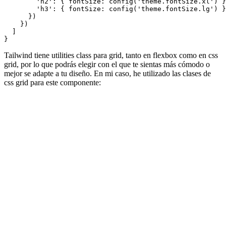
        'h2': { fontSize: config('theme.fontSize.xl') }
        'h3': { fontSize: config('theme.fontSize.lg') }
      })

    })

  ]

Tailwind tiene utilities class para grid, tanto en flexbox como en css
grid, por lo que podrás elegir con el que te sientas más cómodo o
mejor se adapte a tu diseño. En mi caso, he utilizado las clases de
css grid para este componente: