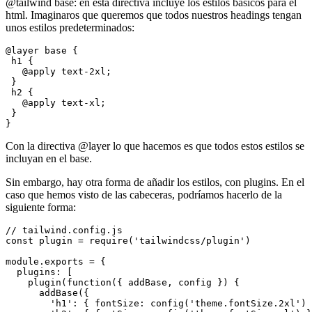
@tailwind base: en esta directiva incluye los estilos básicos para el
html. Imaginaros que queremos que todos nuestros headings tengan
unos estilos predeterminados:
@layer base {

 h1 {

   @apply text-2xl;

 }

 h2 {

   @apply text-xl;

 }

Con la directiva @layer lo que hacemos es que todos estos estilos se
incluyan en el base.
Sin embargo, hay otra forma de añadir los estilos, con plugins. En el
caso que hemos visto de las cabeceras, podríamos hacerlo de la
siguiente forma:
// tailwind.config.js

const plugin = require('tailwindcss/plugin')

module.exports = {

  plugins: [

    plugin(function({ addBase, config }) {

      addBase({

        'h1': { fontSize: config('theme.fontSize.2xl') 