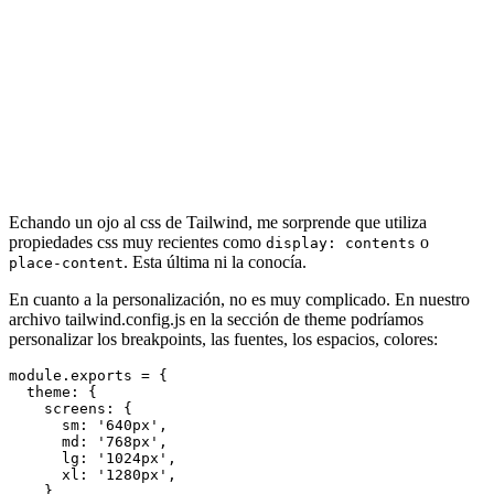
Echando un ojo al css de Tailwind, me sorprende que utiliza
propiedades css muy recientes como
o
display: contents
. Esta última ni la conocía.
place-content
En cuanto a la personalización, no es muy complicado. En nuestro
archivo tailwind.config.js en la sección de theme podríamos
personalizar los breakpoints, las fuentes, los espacios, colores:
module.exports = {

  theme: {

    screens: {

      sm: '640px',

      md: '768px',

      lg: '1024px',

      xl: '1280px',

    },
