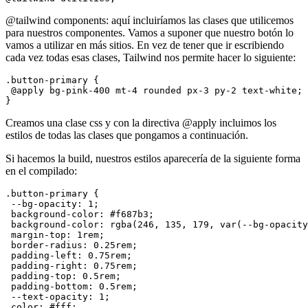
@tailwind components: aquí incluiríamos las clases que utilicemos
para nuestros componentes. Vamos a suponer que nuestro botón lo
vamos a utilizar en más sitios. En vez de tener que ir escribiendo
cada vez todas esas clases, Tailwind nos permite hacer lo siguiente:
.button-primary {

 @apply bg-pink-400 mt-4 rounded px-3 py-2 text-white;

Creamos una clase css y con la directiva @apply incluimos los
estilos de todas las clases que pongamos a continuación.
Si hacemos la build, nuestros estilos aparecería de la siguiente forma
en el compilado:
.button-primary {

 --bg-opacity: 1;

 background-color: #f687b3;

 background-color: rgba(246, 135, 179, var(--bg-opacity
 margin-top: 1rem;

 border-radius: 0.25rem;

 padding-left: 0.75rem;

 padding-right: 0.75rem;

 padding-top: 0.5rem;

 padding-bottom: 0.5rem;

 --text-opacity: 1;

 color: #fff;
