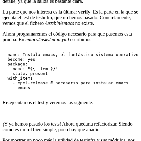
detalle, ya que la salida es bastante clara.
La parte que nos interesa es la última:
verify
. Es la parte en la que se
ejecuta el test de testinfra, que no hemos pasado. Concretamente,
vemos que el fichero
/usr/bin/emacs
no existe.
Ahora programaremos el código necesario para que pasemos esta
prueba. En
emacs/tasks/main.yml
escribimos:
- name: Instala emacs, el fantástico sistema operativo

  become: yes

  package:

    name: "{{ item }}"

    state: present

  with_items:

    - epel-release # necesario para instalar emacs

    - emacs

Re-ejecutamos el test y veremos los siguiente:
¡Y ya hemos pasado los tests! Ahora quedaría refactorizar. Siendo
como es un rol bien simple, poco hay que añadir.
Por mostrar un poco más la utilidad de testinfra y sus módulos, nos