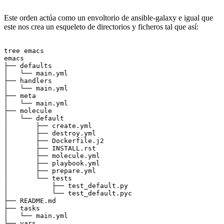
Este orden actúa como un envoltorio de ansible-galaxy e igual que
este nos crea un esqueleto de directorios y ficheros tal que así:
tree emacs

emacs

├── defaults

│   └── main.yml

├── handlers

│   └── main.yml

├── meta

│   └── main.yml

├── molecule

│   └── default

│       ├── create.yml

│       ├── destroy.yml

│       ├── Dockerfile.j2

│       ├── INSTALL.rst

│       ├── molecule.yml

│       ├── playbook.yml

│       ├── prepare.yml

│       └── tests

│           ├── test_default.py

│           └── test_default.pyc

├── README.md

├── tasks

│   └── main.yml

└── vars
