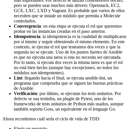
más importantes. Por defecto se lanzan contenedores docker,
pero se pueden usar muchos más drivers: Openstack, EC2,
GCE, LXC, LXD y Vagrant. Es probable que varios de ellos
necesiten que se instale un módulo que permita a Molecule
controlarlos.
Convergencia
: en esta etapa se ejecuta el rol que queremos
probar en las instancias creadas en el paso anterior.
Idempotencia
: la idempotencia es la cualidad de multiplicarse
por sí mismo y seguir obteniendo el mismo elemento. En este
contexto, se ejecuta el rol que testeamos dos veces y que la
segunda no se ejecute. Uno de los puntos fuertes de Ansible
es que no ejecuta una tarea si esta no necesita ser ejecutada.
Por lo tanto, si ejecuta dos veces la misma tarea es que el rol
no está bien hecho (aunque hay excepciones, no todos los
módulos son idempotentes).
Lint
: llegando hacia el final, se ejecuta ansible-lint, un
programa que comprueba que se siguen las buenas prácticas
de Ansible.
Verificación
: por último, se ejecutan los tests unitarios. Por
defecto se usa testinfra, un plugin de Pytest, uno de los
frameworks de tests unitarios de Python más usados, aunque
también soporta Goss, un equivalente en el lenguaje Go.
Ahora recordemos cuál sería el ciclo de vida de TDD:
Elegir un requisito.