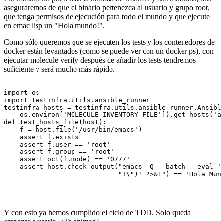
aseguraremos de que el binario pertenezca al usuario y grupo root,
que tenga permisos de ejecución para todo el mundo y que ejecute
en emac lisp un "Hola mundo!".
Como sólo queremos que se ejecuten los tests y los contenedores de
docker están levantados (como se puede ver con un docker ps), con
ejecutar molecule verify después de añadir los tests tendremos
suficiente y será mucho más rápido.
import os

import testinfra.utils.ansible_runner

testinfra_hosts = testinfra.utils.ansible_runner.Ansibl
    os.environ['MOLECULE_INVENTORY_FILE']).get_hosts('a
def test_hosts_file(host):

    f = host.file('/usr/bin/emacs')

    assert f.exists

    assert f.user == 'root'

    assert f.group == 'root'

    assert oct(f.mode) == '0777'

    assert host.check_output("emacs -Q --batch --eval '
                             "!\")' 2>&1") == 'Hola Mun
Y con esto ya hemos cumplido el ciclo de TDD. Solo queda