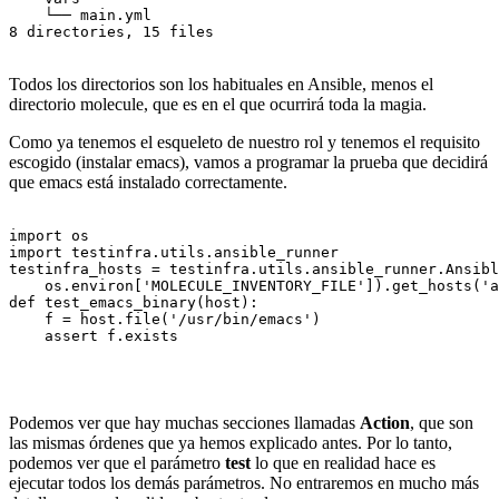
    └── main.yml

8 directories, 15 files

Todos los directorios son los habituales en Ansible, menos el
directorio molecule, que es en el que ocurrirá toda la magia.
Como ya tenemos el esqueleto de nuestro rol y tenemos el requisito
escogido (instalar emacs), vamos a programar la prueba que decidirá
que emacs está instalado correctamente.
import os

import testinfra.utils.ansible_runner

testinfra_hosts = testinfra.utils.ansible_runner.Ansibl
    os.environ['MOLECULE_INVENTORY_FILE']).get_hosts('a
def test_emacs_binary(host):

    f = host.file('/usr/bin/emacs')

    assert f.exists

Podemos ver que hay muchas secciones llamadas
Action
, que son
las mismas órdenes que ya hemos explicado antes. Por lo tanto,
podemos ver que el parámetro
test
lo que en realidad hace es
ejecutar todos los demás parámetros. No entraremos en mucho más