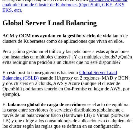
cualquier tipo de Cluster de Kubernetes (OpenShift, GKE, AKS,
EKS, etc).
Global Server Load Balancing
ACM y OCM nos ayudan en la gestión y ciclo de vida
tanto de
clusters de Kubernetes como de aplicaciones que vivan en ellos.
Pero ¿cómo gestionar el tráfico y las peticiones a estas aplicaciones
con instancias en múltiples clusters? ¿Y en múltiples clouds? ¿Quién
evita redirigir una petición a un cluster que no esté disponible?
En este post lo conseguiremos haciendo
Global Server Load
Balancing (GSLB)
usando HAproxy en 2 regiones, MAD y BCN;
y dos clusters en 2 clouds, AWS y Azure (aunque el cluster de
OpenShift podríamos tenerlo en On-Premise en lugar de AWS, por
ejemplo).
El
balanceo global de carga de servidores
es el acto de equilibrar
la carga entre servidores (o servicios) distribuidos globalmente a
través de un balanceador físico (Hardware LB) o Virtual (Software
LB) y que dirige a los consumidores de aplicaciones a cualquiera de
los cluster según las reglas que se definan en su configuración.