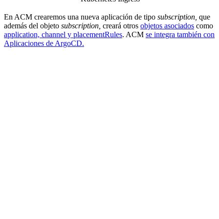
En ACM crearemos una nueva aplicación de tipo
subscription,
que
además del objeto
subscription,
creará otros
objetos asociados
como
application, channel y placementRules
. ACM
se integra también con
Aplicaciones de ArgoCD.