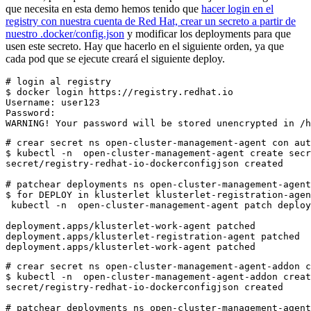
que necesita en esta demo hemos tenido que
hacer login en el
registry con nuestra cuenta de Red Hat, crear un secreto a partir de
nuestro .docker/config.json
y modificar los deployments para que
usen este secreto. Hay que hacerlo en el siguiente orden, ya que
cada pod que se ejecute creará el siguiente deploy.
# login al registry

$ docker login https://registry.redhat.io

Username: user123

Password:

# crear secret ns open-cluster-management-agent con aut
$ kubectl -n  open-cluster-management-agent create secr
secret/registry-redhat-io-dockerconfigjson created

# patchear deployments ns open-cluster-management-agent

$ for DEPLOY in klusterlet klusterlet-registration-agen
 kubectl -n  open-cluster-management-agent patch deploy
deployment.apps/klusterlet-work-agent patched

deployment.apps/klusterlet-registration-agent patched

# crear secret ns open-cluster-management-agent-addon c
$ kubectl -n  open-cluster-management-agent-addon creat
secret/registry-redhat-io-dockerconfigjson created

# patchear deployments ns open-cluster-management-agent