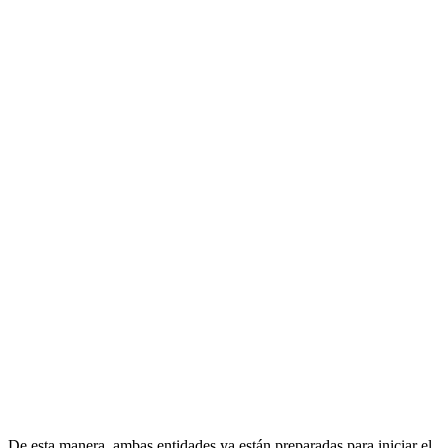
De esta manera, ambas entidades ya están preparadas para iniciar el