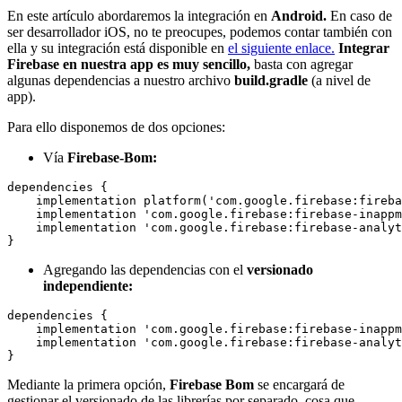
En este artículo abordaremos la integración en
Android.
En caso de
ser desarrollador iOS, no te preocupes, podemos contar también con
ella y su integración está disponible en
el siguiente enlace.
Integrar
Firebase en nuestra app es muy sencillo,
basta con agregar
algunas dependencias a nuestro archivo
build.gradle
(a nivel de
app).
Para ello disponemos de dos opciones:
Vía
Firebase-Bom:
dependencies {

    implementation platform('com.google.firebase:fireba
    implementation 'com.google.firebase:firebase-inappm
    implementation 'com.google.firebase:firebase-analyt
Agregando las dependencias con el
versionado
independiente:
dependencies {

    implementation 'com.google.firebase:firebase-inappm
    implementation 'com.google.firebase:firebase-analyt
Mediante la primera opción,
Firebase Bom
se encargará de
gestionar el versionado de las librerías por separado, cosa que