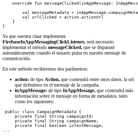
    override fun messageClicked(inAppMessage: InAppMess
        val messageMetadata = inAppMessage.campaignMeta
        val urlClicked = action.actionUrl

    }

Ya que nuestra clase implementa
FirebaseInAppMessagingClickListener,
será necesario
implementar el método
messageClicked,
que se disparará
automáticamente cuando el usuario pulsa en nuestro mensaje de
comunicación.
En este método recibiremos dos parámetros:
action:
de tipo
Action,
que contendrá entre otros datos, la url
que definimos en el mensaje de la campaña.
inAppMessage:
de tipo
InAppMessage,
que contendrá más
información sobre el mensaje en forma de metadatos, tales
como los siguientes:
 public class CampaignMetadata {

     private final String campaignId;

     private final String campaignName;

     private final boolean isTestMessage;
