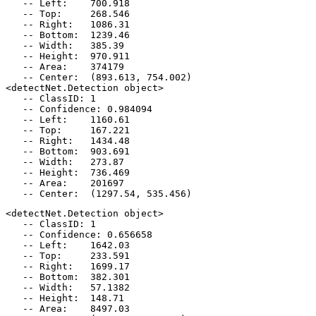
   -- Left:    700.918

   -- Top:     268.546

   -- Right:   1086.31

   -- Bottom:  1239.46

   -- Width:   385.39

   -- Height:  970.911

   -- Area:    374179

   -- Center:  (893.613, 754.002)

<detectNet.Detection object>

   -- ClassID: 1

   -- Confidence: 0.984094

   -- Left:    1160.61

   -- Top:     167.221

   -- Right:   1434.48

   -- Bottom:  903.691

   -- Width:   273.87

   -- Height:  736.469

   -- Area:    201697

<detectNet.Detection object>

   -- ClassID: 1

   -- Confidence: 0.656658

   -- Left:    1642.03

   -- Top:     233.591

   -- Right:   1699.17

   -- Bottom:  382.301

   -- Width:   57.1382

   -- Height:  148.71

   -- Area:    8497.03
