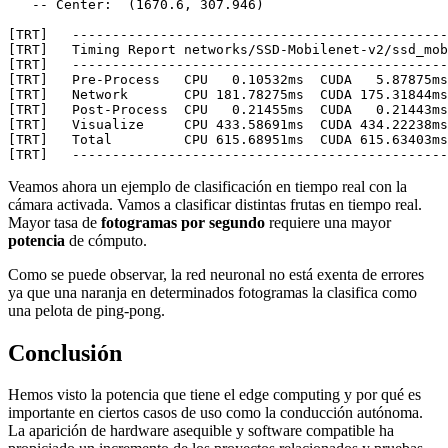
   -- Center:  (1670.6, 307.946)

[TRT]   -----------------------------------------------
[TRT]   Timing Report networks/SSD-Mobilenet-v2/ssd_mob
[TRT]   -----------------------------------------------
[TRT]   Pre-Process   CPU   0.10532ms  CUDA   5.87875ms

[TRT]   Network       CPU 181.78275ms  CUDA 175.31844ms

[TRT]   Post-Process  CPU   0.21455ms  CUDA   0.21443ms

[TRT]   Visualize     CPU 433.58691ms  CUDA 434.22238ms

[TRT]   Total         CPU 615.68951ms  CUDA 615.63403ms

Veamos ahora un ejemplo de clasificación en tiempo real con la
cámara activada. Vamos a clasificar distintas frutas en tiempo real.
Mayor tasa de
fotogramas por segundo
requiere una mayor
potencia
de cómputo.
Como se puede observar, la red neuronal no está exenta de errores
ya que una naranja en determinados fotogramas la clasifica como
una pelota de ping-pong.
Conclusión
Hemos visto la potencia que tiene el edge computing y por qué es
importante en ciertos casos de uso como la conducción autónoma.
La aparición de hardware asequible y software compatible ha