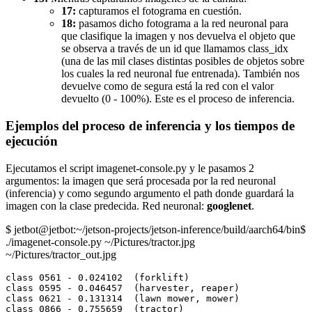
17:
capturamos el fotograma en cuestión.
18:
pasamos dicho fotograma a la red neuronal para
que clasifique la imagen y nos devuelva el objeto que
se observa a través de un id que llamamos class_idx
(una de las mil clases distintas posibles de objetos sobre
los cuales la red neuronal fue entrenada). También nos
devuelve como de segura está la red con el valor
devuelto (0 - 100%). Este es el proceso de inferencia.
Ejemplos del proceso de inferencia y los tiempos de
ejecución
Ejecutamos el script imagenet-console.py y le pasamos 2
argumentos: la imagen que será procesada por la red neuronal
(inferencia) y como segundo argumento el path donde guardará la
imagen con la clase predecida. Red neuronal:
googlenet
.
$ jetbot@jetbot:~/jetson-projects/jetson-inference/build/aarch64/bin$
./imagenet-console.py ~/Pictures/tractor.jpg
~/Pictures/tractor_out.jpg
class 0561 - 0.024102  (forklift)

class 0595 - 0.046457  (harvester, reaper)

class 0621 - 0.131314  (lawn mower, mower)

class 0866 - 0.755659  (tractor)
