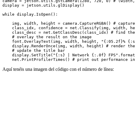
camera = jetson.utils.gstCamera(1280, 720, 0) # (width,
display = jetson.utils.glDisplay()

while display.IsOpen():

    img, width, height = camera.CaptureRGBA() # capture
    class_idx, confidence = net.Classify(img, width, he
    class_desc = net.GetClassDesc(class_idx) # find the
    # overlay the result on the image    

    font.OverlayText(img, width, height, "{:05.2f}% {:s
    display.RenderOnce(img, width, height) # render the
    # update the title bar

    display.SetTitle("{:s} | Network {:.0f} FPS".format
Aquí tenéis una imagen del código con el número de línea: