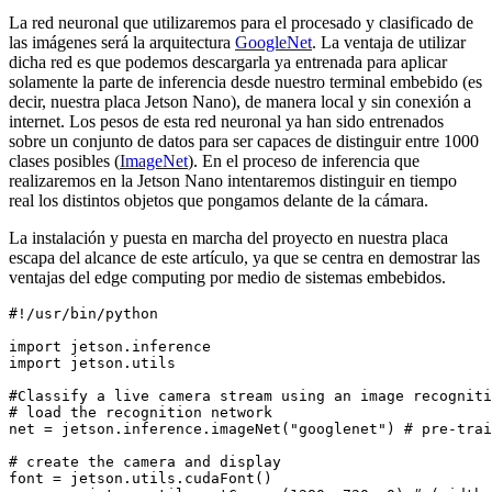
La red neuronal que utilizaremos para el procesado y clasificado de
las imágenes será la arquitectura
GoogleNet
. La ventaja de utilizar
dicha red es que podemos descargarla ya entrenada para aplicar
solamente la parte de inferencia desde nuestro terminal embebido (es
decir, nuestra placa Jetson Nano), de manera local y sin conexión a
internet. Los pesos de esta red neuronal ya han sido entrenados
sobre un conjunto de datos para ser capaces de distinguir entre 1000
clases posibles (
ImageNet
). En el proceso de inferencia que
realizaremos en la Jetson Nano intentaremos distinguir en tiempo
real los distintos objetos que pongamos delante de la cámara.
La instalación y puesta en marcha del proyecto en nuestra placa
escapa del alcance de este artículo, ya que se centra en demostrar las
ventajas del edge computing por medio de sistemas embebidos.
#!/usr/bin/python

import jetson.inference

import jetson.utils

#Classify a live camera stream using an image recogniti
# load the recognition network

net = jetson.inference.imageNet("googlenet") # pre-trai
# create the camera and display

font = jetson.utils.cudaFont()
