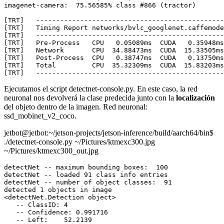
imagenet-camera:  75.56585% class #866 (tractor)

[TRT]   -----------------------------------------------
[TRT]   Timing Report networks/bvlc_googlenet.caffemode
[TRT]   -----------------------------------------------
[TRT]   Pre-Process   CPU   0.05089ms  CUDA   0.35948ms

[TRT]   Network       CPU  34.88473ms  CUDA  15.33505ms

[TRT]   Post-Process  CPU   0.38747ms  CUDA   0.13750ms

[TRT]   Total         CPU  35.32309ms  CUDA  15.83203ms

Ejecutamos el script detectnet-console.py. En este caso, la red
neuronal nos devolverá la clase predecida junto con la
localización
del objeto dentro de la imagen. Red neuronal:
ssd_mobinet_v2_coco.
jetbot@jetbot:~/jetson-projects/jetson-inference/build/aarch64/bin$
./detectnet-console.py ~/Pictures/ktmexc300.jpg
~/Pictures/ktmexc300_out.jpg
detectNet -- maximum bounding boxes:  100

detectNet -- loaded 91 class info entries

detectNet -- number of object classes:  91

detected 1 objects in image

<detectNet.Detection object>

   -- ClassID: 4

   -- Confidence: 0.991716

   -- Left:    52.2139
