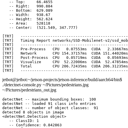
   -- Top:     66.4655

   -- Right:   990.884

   -- Bottom:  629.089

   -- Width:   938.67

   -- Height:  562.624

   -- Area:    528118

   -- Center:  (521.549, 347.777)

[TRT]   -----------------------------------------------
[TRT]   Timing Report networks/SSD-Mobilenet-v2/ssd_mob
[TRT]   -----------------------------------------------
[TRT]   Pre-Process   CPU   0.07553ms  CUDA   2.33667ms

[TRT]   Network       CPU 154.37157ms  CUDA 151.44020ms

[TRT]   Post-Process  CPU   0.05719ms  CUDA   0.05693ms

[TRT]   Visualize     CPU  52.22006ms  CUDA  52.47854ms

[TRT]   Total         CPU 206.72435ms  CUDA 206.31235ms

jetbot@jetbot:~/jetson-projects/jetson-inference/build/aarch64/bin$
./detectnet-console.py ~/Pictures/pedestrians.jpg
~/Pictures/pedestrians_out.jpg
detectNet -- maximum bounding boxes:  100

detectNet -- loaded 91 class info entries

detectNet -- number of object classes:  91

detected 8 objects in image

<detectNet.Detection object>

   -- ClassID: 1

   -- Confidence: 0.842863
