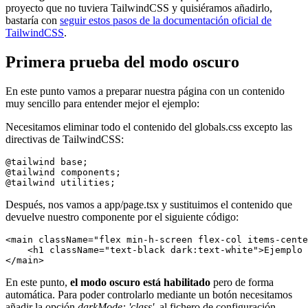
proyecto que no tuviera TailwindCSS y quisiéramos añadirlo,
bastaría con
seguir estos pasos de la documentación oficial de
TailwindCSS
.
Primera prueba del modo oscuro
En este punto vamos a preparar nuestra página con un contenido
muy sencillo para entender mejor el ejemplo:
Necesitamos eliminar todo el contenido del globals.css excepto las
directivas de TailwindCSS:
@tailwind base;

@tailwind components;

Después, nos vamos a app/page.tsx y sustituimos el contenido que
devuelve nuestro componente por el siguiente código:
<main className="flex min-h-screen flex-col items-cente
    <h1 className="text-black dark:text-white">Ejemplo 
En este punto,
el modo oscuro está habilitado
pero de forma
automática. Para poder controlarlo mediante un botón necesitamos
añadir la opción
darkMode: 'class',
al fichero de configuración