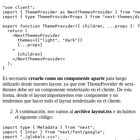
"use client";

import { ThemeProvider as NextThemesProvider } from "ne
import { type ThemeProviderProps } from "next-themes/di
export function ThemeProvider({ children, ...props }: T
  return (

    <NextThemesProvider

      themes={["light", "dark"]}

      {...props}

    >

      {children}

    </NextThemesProvider>

  );

Es necesario
crearlo como un componente aparte
para luego
utilizarlo desde nuestro layout, ya que este ThemeProvider de next-
themes debe ser un componente renderizado en el cliente. De esta
forma, desde el layout importaremos este componente y no
tendremos que hacer todo el layout renderizado en el cliente.
A continuación, nos vamos al
archivo layout.tsx
e incluimos
el siguiente código:
import type { Metadata } from "next";

import { Inter } from "next/font/google";

import "./globals.css";
