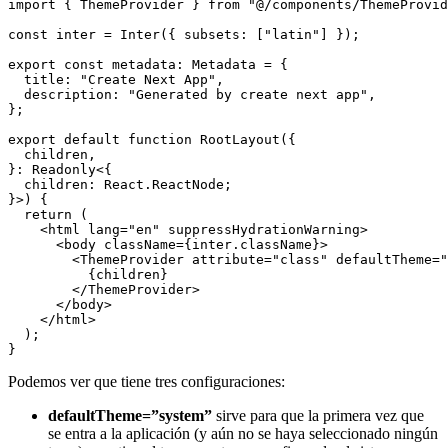
import { ThemeProvider } from "@/components/ThemeProvid
const inter = Inter({ subsets: ["latin"] });

export const metadata: Metadata = {

  title: "Create Next App",

  description: "Generated by create next app",

};

export default function RootLayout({

  children,

}: Readonly<{

  children: React.ReactNode;

}>) {

  return (

    <html lang="en" suppressHydrationWarning>

      <body className={inter.className}>

        <ThemeProvider attribute="class" defaultTheme="
          {children}

        </ThemeProvider>

      </body>

    </html>

  );

Podemos ver que tiene tres configuraciones:
defaultTheme=”system”
sirve para que la primera vez que
se entra a la aplicación (y aún no se haya seleccionado ningún