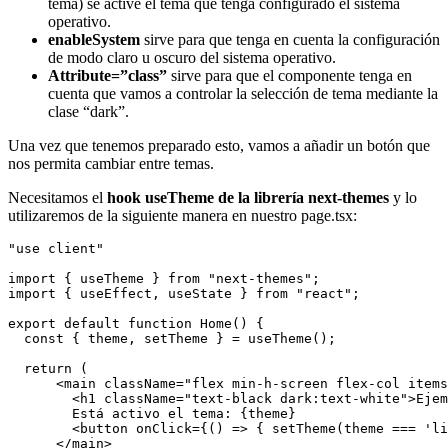
tema) se active el tema que tenga configurado el sistema
operativo.
enableSystem
sirve para que tenga en cuenta la configuración
de modo claro u oscuro del sistema operativo.
Attribute=”class”
sirve para que el componente tenga en
cuenta que vamos a controlar la selección de tema mediante la
clase “dark”.
Una vez que tenemos preparado esto, vamos a añadir un botón que
nos permita cambiar entre temas.
Necesitamos el
hook useTheme de la librería next-themes
y lo
utilizaremos de la siguiente manera en nuestro page.tsx:
"use client"

import { useTheme } from "next-themes";

import { useEffect, useState } from "react";

export default function Home() {

  const { theme, setTheme } = useTheme();

  return (

      <main className="flex min-h-screen flex-col items
        <h1 className="text-black dark:text-white">Ejem
        Está activo el tema: {theme}

        <button onClick={() => { setTheme(theme === 'li
      </main>
