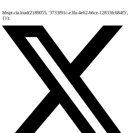
hbspt.cta.load(2189055, '3733f91c-e3fa-4e62-b6ce-12833fc684f5',
{});