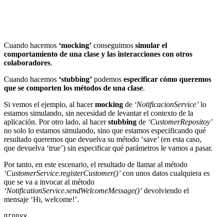
Cuando hacemos
‘mocking’
conseguimos
simular el
comportamiento de una clase y las interacciones con otros
colaboradores
.
Cuando hacemos
‘stubbing’
podemos
especificar cómo queremos
que se comporten los métodos de una clase
.
Si vemos el ejemplo, al hacer
mocking
de
‘NotificacionService’
lo
estamos simulando, sin necesidad de levantar el contexto de la
aplicación. Por otro lado, al hacer
stubbing
de
‘CustomerRepositoy’
no solo lo estamos simulando, sino que estamos especificando qué
resultado queremos que devuelva su método ‘save’ (en esta caso,
que devuelva ‘true’) sin especificar qué parámetros le vamos a pasar.
Por tanto, en este escenario, el resultado de llamar al método
‘CustomerService.registerCustomer()’
con unos datos cualquiera es
que se va a invocar al método
‘NotificationService.sendWelcomeMessage()’
devolviendo el
mensaje ‘Hi, welcome!’.
groovy
