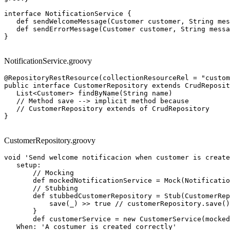
interface NotificationService {

   def sendWelcomeMessage(Customer customer, String mes
   def sendErrorMessage(Customer customer, String messa
}

NotificationService.groovy
@RepositoryRestResource(collectionResourceRel = "custom
public interface CustomerRepository extends CrudReposit
   List<Customer> findByName(String name)

   // Method save --> implicit method because

   // CustomerRepository extends of CrudRepository

}

CustomerRepository.groovy
void 'Send welcome notificacion when customer is create
   setup:

       // Mocking

       def mockedNotificationService = Mock(Notificatio
       // Stubbing

       def stubbedCustomerRepository = Stub(CustomerRep
           save(_) >> true // customerRepository.save()
       }

       def customerService = new CustomerService(mocked
   When: 'A costumer is created correctly'
