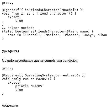
groovy

@IgnoreIf({ isFriendsCharacter("Rachel") })

void 'run if is a friend character'() {

   expect:

       true

}

// helper methods

static boolean isFriendsCharacter(String name) {

   name in ['Rachel', 'Monica', 'Phoebe', 'Joey', 'Chan
}

@Requires
Cuando necesitamos que se cumpla una condición:
groovy

@Requires({ OperatingSystem.current.macOs })

void 'only run on MacOS'() {

   expect:

       println 'MacOS'

       true

}

@Stepwise