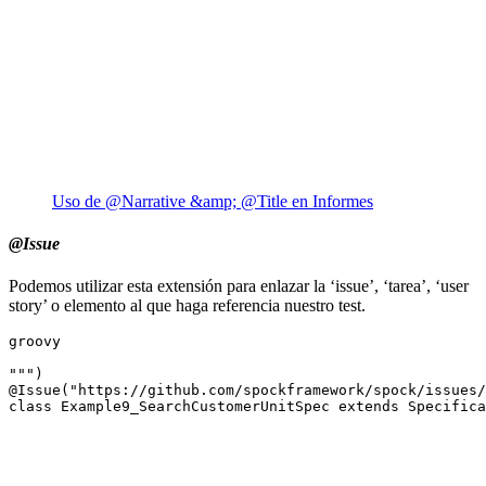
Uso de @Narrative &amp; @Title en Informes
@Issue
Podemos utilizar esta extensión para enlazar la ‘issue’, ‘tarea’, ‘user
story’ o elemento al que haga referencia nuestro test.
groovy

""")

@Issue("https://github.com/spockframework/spock/issues/
class Example9_SearchCustomerUnitSpec extends Specifica